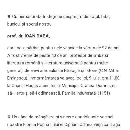
✞ Cu nemăsurată tristețe ne despărțim de soțul, tatăl,
bunicul și socrul nostru
prof. dr. IOAN BABA,
care ne-a părăsit pentru cele veșnice la vârsta de 92 de ani.
A fost vreme de peste 40 de ani profesor de limba și
literatura română și literatura universală pentru multe
generații de elevi ai liceului de Filologie și Istorie (C.N. Mihai
Eminescu). Înmormântarea va avea loc joi, 9 iulie, ora 11.00,
la Capela Hașaș a cimitirului Municipal Oradea. Dumnezeu
să-l ierte și să-l odihnească. Familia îndurerată. (1151)
✞ Un gând de mângâiere și sincere condoleanțe vecinei
noastre Florica Pop și fiului ei Ciprian. Odihnă veșnică dragă