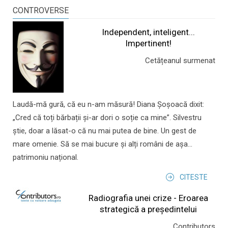
CONTROVERSE
Independent, inteligent...
Impertinent!
Cetățeanul surmenat
Laudă-mă gură, că eu n-am măsură! Diana Șoșoacă dixit:
„Cred că toți bărbații și-ar dori o soție ca mine”. Silvestru
știe, doar a lăsat-o că nu mai putea de bine. Un gest de
mare omenie. Să se mai bucure și alți români de așa...
patrimoniu național.
CITESTE
Radiografia unei crize - Eroarea
strategică a președintelui
Contributors