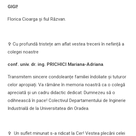
GIGI!
Florica Cioarga și fiul Răzvan.
✞ Cu profundă tristețe am aflat vestea trecerii în neființă a
colegei noastre
conf. univ. dr. ing. PRICHICI Mariana-Adriana
.
Transmitem sincere condoleanțe familiei îndoliate și tuturor
celor apropiați. Va rămâne în memoria noastră ca o colegă
apreciată și un cadru didactic dedicat. Dumnezeu să o
odihnească în pace! Colectivul Departamentului de Inginerie
Industrială de la Universitatea din Oradea.
✞ Un suflet minunat s-a ridicat la Cer! Vestea plecării celei