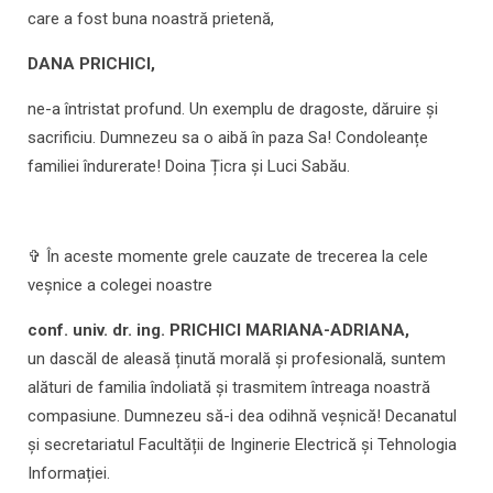
care a fost buna noastră prietenă,
DANA PRICHICI,
ne-a întristat profund. Un exemplu de dragoste, dăruire și
sacrificiu. Dumnezeu sa o aibă în paza Sa! Condoleanțe
familiei îndurerate! Doina Țicra și Luci Sabău.
✞ În aceste momente grele cauzate de trecerea la cele
veșnice a colegei noastre
conf. univ. dr. ing. PRICHICI MARIANA-ADRIANA,
un dascăl de aleasă ținută morală și profesională, suntem
alături de familia îndoliată și trasmitem întreaga noastră
compasiune. Dumnezeu să-i dea odihnă veșnică! Decanatul
și secretariatul Facultății de Inginerie Electrică și Tehnologia
Informației.