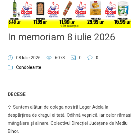
In memoriam 8 iulie 2026
08 Iulie 2026
6078
0
0
Condoleante
DECESE
✞ Suntem alături de colega nostră Leger Adela la
despărțirea de dragul ei tată. Odihnă veșnică, iar celor rămași
mângâiere și alinare. Colectivul Direcției Județene de Mediu
Bihor.