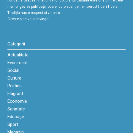
Fondat la Oradea, în anul 1945, cotidianul Crişana este una dintre cele
mai longevive publicaţii locale, cu o apariţie neîntreruptă de 81 de ani.
Tradiţia naşte respect şi valoare.
Citeşte şi te vei convinge!
Categorii
Actualitate
Eveniment
Social
Cultura
Politica
Flagrant
Economie
Sanatate
Educaţie
Sport
Magazin