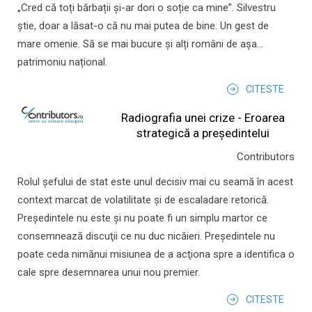
„Cred că toți bărbații și-ar dori o soție ca mine”. Silvestru
știe, doar a lăsat-o că nu mai putea de bine. Un gest de
mare omenie. Să se mai bucure și alți români de așa...
patrimoniu național.
CITESTE
Radiografia unei crize - Eroarea
strategică a președintelui
Contributors
Rolul şefului de stat este unul decisiv mai cu seamă în acest
context marcat de volatilitate şi de escaladare retorică.
Preşedintele nu este şi nu poate fi un simplu martor ce
consemnează discuţii ce nu duc nicăieri. Preşedintele nu
poate ceda nimănui misiunea de a acţiona spre a identifica o
cale spre desemnarea unui nou premier.
CITESTE