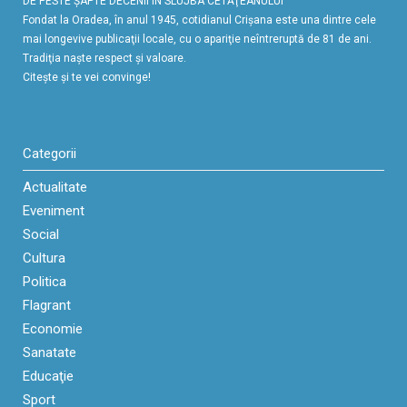
DE PESTE ŞAPTE DECENII ÎN SLUJBA CETĂŢEANULUI
Fondat la Oradea, în anul 1945, cotidianul Crişana este una dintre cele
mai longevive publicaţii locale, cu o apariţie neîntreruptă de 81 de ani.
Tradiţia naşte respect şi valoare.
Citeşte şi te vei convinge!
Categorii
Actualitate
Eveniment
Social
Cultura
Politica
Flagrant
Economie
Sanatate
Educaţie
Sport