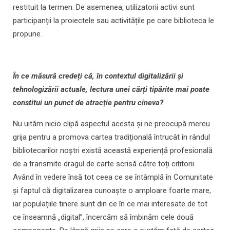
restituit la termen. De asemenea, utilizatorii activi sunt
participanții la proiectele sau activitățile pe care biblioteca le
propune.
În ce măsură credeți că, în contextul digitalizării și
tehnologizării actuale, lectura unei cărți tipărite mai poate
constitui un punct de atracție pentru cineva?
Nu uităm nicio clipă aspectul acesta și ne preocupă mereu
grija pentru a promova cartea tradițională întrucât în rândul
bibliotecarilor noștri există această experiență profesională
de a transmite dragul de carte scrisă către toți cititorii.
Având în vedere însă tot ceea ce se întâmplă în Comunitate
și faptul că digitalizarea cunoaște o amploare foarte mare,
iar populațiile tinere sunt din ce în ce mai interesate de tot
ce înseamnă „digital”, încercăm să îmbinăm cele două