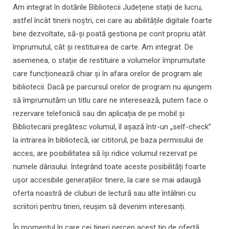
Am integrat în dotările Bibliotecii Județene stații de lucru,
astfel încât tinerii noștri, cei care au abilitățile digitale foarte
bine dezvoltate, să-și poată gestiona pe cont propriu atât
împrumutul, cât și restituirea de carte. Am integrat. De
asemenea, o stație de restituire a volumelor împrumutate
care funcționează chiar și în afara orelor de program ale
bibliotecii. Dacă pe parcursul orelor de program nu ajungem
să împrumutăm un titlu care ne interesează, putem face o
rezervare telefonică sau din aplicația de pe mobil și
Bibliotecarii pregătesc volumul, îl așază într-un „self-check”
la intrarea în bibliotecă, iar cititorul, pe baza permisului de
acces, are posibilitatea să își ridice volumul rezervat pe
numele dânsului. Integrând toate aceste posibilități foarte
ușor accesibile generațiilor tinere, la care se mai adaugă
oferta noastră de cluburi de lectură sau alte întâlniri cu
scriitori pentru tineri, reușim să devenim interesanți.
În momentul în care cei tineri percep acest tip de ofertă