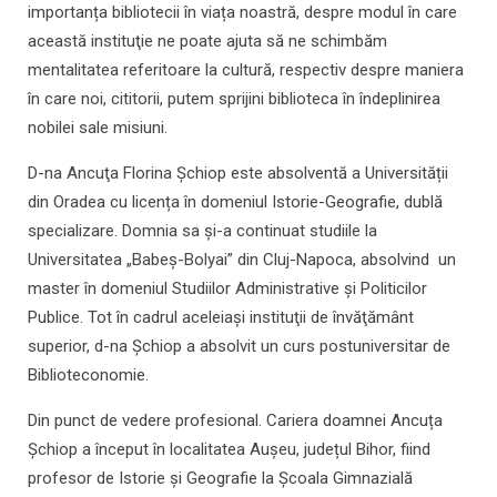
importanța bibliotecii în viața noastră, despre modul în care
această instituţie ne poate ajuta să ne schimbăm
mentalitatea referitoare la cultură, respectiv despre maniera
în care noi, cititorii, putem sprijini biblioteca în îndeplinirea
nobilei sale misiuni.
D-na Ancuţa Florina Şchiop este absolventă a Universității
din Oradea cu licența în domeniul Istorie-Geografie, dublă
specializare. Domnia sa şi-a continuat studiile la
Universitatea „Babeș-Bolyai” din Cluj-Napoca, absolvind un
master în domeniul Studiilor Administrative și Politicilor
Publice. Tot în cadrul aceleiaşi instituţii de învăţământ
superior, d-na Şchiop a absolvit un curs postuniversitar de
Biblioteconomie.
Din punct de vedere profesional. Cariera doamnei Ancuța
Şchiop a început în localitatea Aușeu, județul Bihor, fiind
profesor de Istorie și Geografie la Şcoala Gimnazială