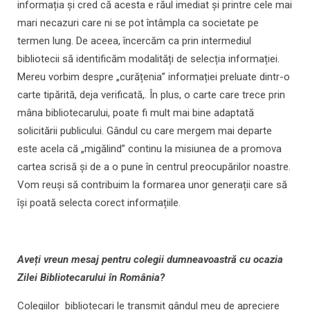
informația și cred că acesta e răul imediat și printre cele mai
mari necazuri care ni se pot întâmpla ca societate pe
termen lung. De aceea, încercăm ca prin intermediul
bibliotecii să identificăm modalități de selecția informației.
Mereu vorbim despre „curățenia” informației preluate dintr-o
carte tipărită, deja verificată,. În plus, o carte care trece prin
mâna bibliotecarului, poate fi mult mai bine adaptată
solicitării publicului. Gândul cu care mergem mai departe
este acela că „migălind” continu la misiunea de a promova
cartea scrisă și de a o pune în centrul preocupărilor noastre.
Vom reuși să contribuim la formarea unor generații care să
își poată selecta corect informațiile.
Aveți vreun mesaj pentru colegii dumneavoastră cu ocazia
Zilei Bibliotecarului în România?
Colegiilor bibliotecari le transmit gândul meu de apreciere