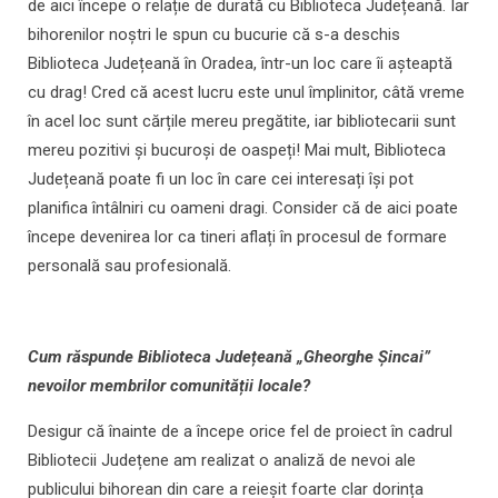
de aici începe o relație de durată cu Biblioteca Județeană. Iar
bihorenilor noștri le spun cu bucurie că s-a deschis
Biblioteca Județeană în Oradea, într-un loc care îi așteaptă
cu drag! Cred că acest lucru este unul împlinitor, câtă vreme
în acel loc sunt cărțile mereu pregătite, iar bibliotecarii sunt
mereu pozitivi și bucuroși de oaspeți! Mai mult, Biblioteca
Județeană poate fi un loc în care cei interesați își pot
planifica întâlniri cu oameni dragi. Consider că de aici poate
începe devenirea lor ca tineri aflați în procesul de formare
personală sau profesională.
Cum răspunde Biblioteca Județeană „Gheorghe Șincai”
nevoilor membrilor comunității locale?
Desigur că înainte de a începe orice fel de proiect în cadrul
Bibliotecii Județene am realizat o analiză de nevoi ale
publicului bihorean din care a reieșit foarte clar dorința