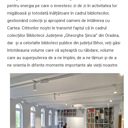
pentru energia pe care o investesc zi de zi în activitatea lor
migăloasă și totodată înălțătoare în cadrul bibliotecilor,
gestionând colecții și apropiind oameni de întâlnirea cu
Cartea. Cititorilor noștri le transmit faptul că în cadrul
colecțiilor Bibliotecii Județene „Gheorghe Șincai” din Oradea,
dar și a celorlalte biblioteci publice din județul Bihor, veți găsi
întotdeauna volume care vă așteaptă cu răbdare, volume
care au superputerea de a ne împlini, de a ne lămuri și de a
ne orienta în diferite momente importante ale vieții noastre.