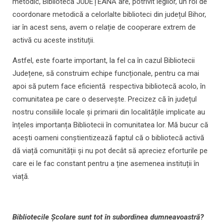
metodic, Biblioteca JUDEȚEANĂ are, potrivit legilor, un rol de
coordonare metodică a celorlalte biblioteci din județul Bihor,
iar în acest sens, avem o relație de cooperare extrem de
activă cu aceste instituții.
Astfel, este foarte important, la fel ca în cazul Bibliotecii
Județene, să construim echipe funcționale, pentru ca mai
apoi să putem face eficientă respectiva bibliotecă acolo, în
comunitatea pe care o deservește. Precizez că în județul
nostru consiliile locale și primarii din localitățile implicate au
înțeles importanța Bibliotecii în comunitatea lor. Mă bucur că
acești oameni conștientizează faptul că o bibliotecă activă
dă viață comunității și nu pot decât să apreciez eforturile pe
care ei le fac constant pentru a ține asemenea instituții în
viață.
Bibliotecile Școlare sunt tot în subordinea dumneavoastră?