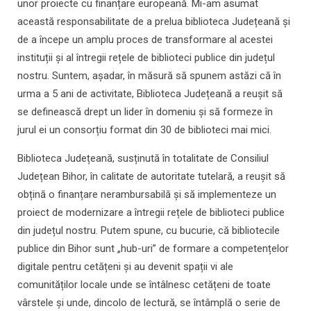
unor proiecte cu finanțare europeană. Mi-am asumat
această responsabilitate de a prelua biblioteca Județeană și
de a începe un amplu proces de transformare al acestei
instituții și al întregii rețele de biblioteci publice din județul
nostru. Suntem, așadar, în măsură să spunem astăzi că în
urma a 5 ani de activitate, Biblioteca Județeană a reușit să
se definească drept un lider în domeniu și să formeze în
jurul ei un consorțiu format din 30 de biblioteci mai mici.
Biblioteca Județeană, susținută în totalitate de Consiliul
Județean Bihor, în calitate de autoritate tutelară, a reușit să
obțină o finanțare nerambursabilă și să implementeze un
proiect de modernizare a întregii rețele de biblioteci publice
din județul nostru. Putem spune, cu bucurie, că bibliotecile
publice din Bihor sunt „hub-uri” de formare a competențelor
digitale pentru cetățeni și au devenit spații vi ale
comunităților locale unde se întâlnesc cetățeni de toate
vârstele și unde, dincolo de lectură, se întâmplă o serie de