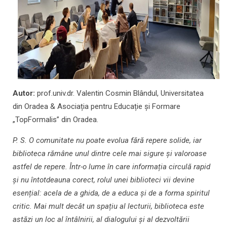
Autor:
prof.univ.dr. Valentin Cosmin Blândul, Universitatea
din Oradea & Asociația pentru Educație și Formare
„TopFormalis” din Oradea.
P. S. O comunitate nu poate evolua fără repere solide, iar
biblioteca rămâne unul dintre cele mai sigure și valoroase
astfel de repere. Într-o lume în care informația circulă rapid
și nu întotdeauna corect, rolul unei biblioteci vii devine
esențial: acela de a ghida, de a educa și de a forma spiritul
critic. Mai mult decât un spațiu al lecturii, biblioteca este
astăzi un loc al întâlnirii, al dialogului și al dezvoltării