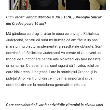
Cum vedeți viitorul Bibliotecii JUDEȚENE „Gheorghe Șincai”
din Oradea peste 10 ani?
Mă gândesc cu drag la viitor în ceea ce privește Biblioteca
Județeană, pentru că sunt mulțumită că am făcut un pas
mare prin proiectul implementat și rezultatele obținute. Sunt
convinsă că Biblioteca Județeană va crește și va deveni un
model de funcționare pentru alte biblioteci din țara noastră
și nu numai. De asemenea, sunt sigură că în viitor, rolul pe
care biblioteca Județeană îl are în municipiul Oradea și în
județul Bihor va fi unul din ce în ce mai important și va
contribui din plin la modelarea generațiilor viitoare.
Care considerați că vor fi activitățile viitorului la nivelul unei