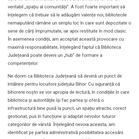
veritabil „spațiu al comunității”. A fost foarte important să
înțelegem că trebuie să le adăugăm valențe noi, bibliotecile
nemaiputând rămâne un simplu loc în care sunt depozitate o
serie de cărți împrumutate, iar apoi restituite în mod clasic.
În asemenea condiții, am acceptat această provocare cu
maximă responsabilitate, înțelegând faptul că Biblioteca
Județeană poate deveni un „hub” de formare a
competențelor.
Ne dorim ca Biblioteca Județeană să devină un punct de
întâlnire pentru locuitorii județului Bihor. Cu siguranță că
bihorenii noștri se vor apropia de lectură, în condițiile în care
biblioteca și autoritățile își fac partea și oferă o
infrastructură bine pusă la punct, un spațiu atractiv, corect
gestionat, pus în funcțiune și adaptat nevoilor tuturor
categoriilor de vârstă. Înțelegând nevoia aceasta, am
identificat pe partea administrativă posibilitatea accesării