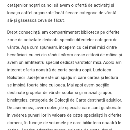
cetățenilor noștri ca noi să avem o ofertă de activități și
locația astfel organizate încât fiecare categorie de vârstă
să-și găsească ceva de făcut.
Drept consecință, am compartimentat biblioteca pe diferite
zone de activitate dedicate specific diferitelor categorii de
vârste. Așa cum spuneam, începem cu cei mai mici dintre
beneficiari, cu cei din rândul cărora cresc cititorii de mâine și
avem un amfiteatru special dedicat vârstelor mici. Acolo am
integrat oferta noastră de carte pentru copii. Ludoteca
Bibliotecii Județene este un spațiu în care cartea și lectura
se îmbină foarte bine cu joaca. Mai apoi avem secțiile
destinate grupelor de vârste școlar și gimnazial și apoi,
bineînțeles, categoria de Colecții de Carte destinată adulților.
De asemenea, avem colecțiile speciale care sunt gestionate
în vederea punerii lor în valoare de către specialiști în diferite
domenii, în funcție de volumele pe care biblioteca noastră le