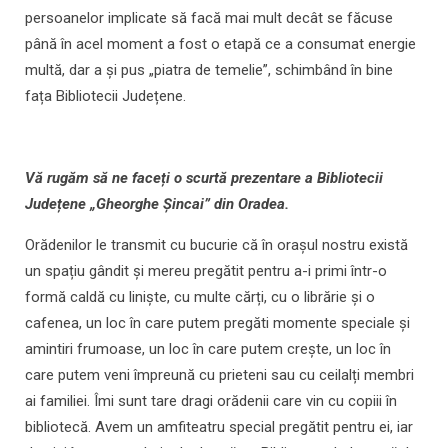
persoanelor implicate să facă mai mult decât se făcuse
până în acel moment a fost o etapă ce a consumat energie
multă, dar a și pus „piatra de temelie”, schimbând în bine
fața Bibliotecii Județene.
Vă rugăm să ne faceți o scurtă prezentare a Bibliotecii
Județene „Gheorghe Șincai” din Oradea.
Orădenilor le transmit cu bucurie că în orașul nostru există
un spațiu gândit și mereu pregătit pentru a-i primi într-o
formă caldă cu liniște, cu multe cărți, cu o librărie și o
cafenea, un loc în care putem pregăti momente speciale și
amintiri frumoase, un loc în care putem crește, un loc în
care putem veni împreună cu prieteni sau cu ceilalți membri
ai familiei. Îmi sunt tare dragi orădenii care vin cu copiii în
bibliotecă. Avem un amfiteatru special pregătit pentru ei, iar