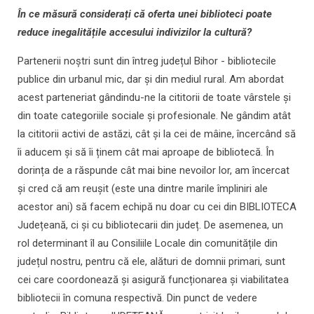
În ce măsură considerați că oferta unei biblioteci poate
reduce inegalitățile accesului indivizilor la cultură?
Partenerii noștri sunt din întreg județul Bihor - bibliotecile
publice din urbanul mic, dar și din mediul rural. Am abordat
acest parteneriat gândindu-ne la cititorii de toate vârstele și
din toate categoriile sociale și profesionale. Ne gândim atât
la cititorii activi de astăzi, cât și la cei de mâine, încercând să
îi aducem și să îi ținem cât mai aproape de bibliotecă. În
dorința de a răspunde cât mai bine nevoilor lor, am încercat
și cred că am reușit (este una dintre marile împliniri ale
acestor ani) să facem echipă nu doar cu cei din BIBLIOTECA
Județeană, ci și cu bibliotecarii din județ. De asemenea, un
rol determinant îl au Consiliile Locale din comunitățile din
județul nostru, pentru că ele, alături de domnii primari, sunt
cei care coordonează și asigură funcționarea și viabilitatea
bibliotecii în comuna respectivă. Din punct de vedere