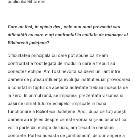
publicului Bihorean.
Care au fost, în opinia dvs., cele mai mari provocări sau
dificultăți cu care v-ați confruntat în calitate de manager al
Bibliotecii județene?
Dificultatea principală cu care pot spune că m-am
confruntat a fost legată de modul în care a trebuit să
conectez echipe. Am fost nevoită să devin un liant între
oameni ce puteau influența evoluția instituției, iar provocarea
a constat în faptul că această activitate trebuia începută de
la zero. În primul rând, se impunea prezentată viziunea și
pașii de urmat tuturor echipelor implicate în buna
funcționare a Bibliotecii Județene. Apoi, după ce toți acești
oameni au înțeles despre ce este vorba și și-au asumat că
vor fi parte din echipa de lucru, am trecut la chestiuni
concrete. Partea aceasta de „ambasadă”, de convingere a