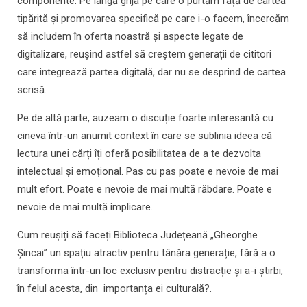
componente. Pe lângă grija pe care o purtăm față de cartea
tipărită și promovarea specifică pe care i-o facem, încercăm
să includem în oferta noastră și aspecte legate de
digitalizare, reușind astfel să creștem generații de cititori
care integrează partea digitală, dar nu se desprind de cartea
scrisă.
Pe de altă parte, auzeam o discuție foarte interesantă cu
cineva într-un anumit context în care se sublinia ideea că
lectura unei cărți îți oferă posibilitatea de a te dezvolta
intelectual și emoțional. Pas cu pas poate e nevoie de mai
mult efort. Poate e nevoie de mai multă răbdare. Poate e
nevoie de mai multă implicare.
Cum reușiți să faceți Biblioteca Județeană „Gheorghe
Șincai” un spațiu atractiv pentru tânăra generație, fără a o
transforma într-un loc exclusiv pentru distracție și a-i știrbi,
în felul acesta, din importanța ei culturală?.