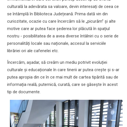
culturală la adevărata sa valoare, devin interesați de ceea ce
se întâmplă în Biblioteca Județeană. Prima dată vin din
curiozitate, ocazie cu care încercăm să le „picurăm” și alte
motive care ar putea face șederea lor plăcută în spațiul
nostru - posibilitatea de a avea diverse întâlniri cu o serie de
personalități locale sau naționale, accesul la serviciile
librăriei ori ale cafenelei etc.
Încercăm, așadar, să creăm un mediu potrivit evoluției
culturale și educaționale în care tinerii ar putea crește și s-ar
putea apropia din ce în ce mai mult de cartea tipărită sau de
informația reală, puternică, curată, care se găsește în acest
tip de documente.