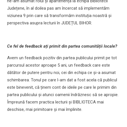
ne-am asumat rolul și apartenența la echipa Bibliotecii
Județene, în al doilea pas am încercat să implementăm
viziunea 9 prin care să transformăm instituția noastră și
perspectiva asupra lecturii în JUDEȚUL BIHOR.
Ce fel de feedback ați primit din partea comunității locale?
Avem un feedback pozitiv din partea publicului primit pe tot
parcursul acestor aproape 5 ani, un feedback care este
dătător de putere pentru noi, cei din echipa ce și-a asumat
schimbarea. Tonul pe care l-am dat a fost acela că publicul
este binevenit, că ținem cont de ideile pe care le primim din
partea publicului și atunci oamenii îndrăznesc să se apropie.
Împreună facem practica lecturii și BIBLIOTECA mai
deschise, mai primitoare și mai împlinite.