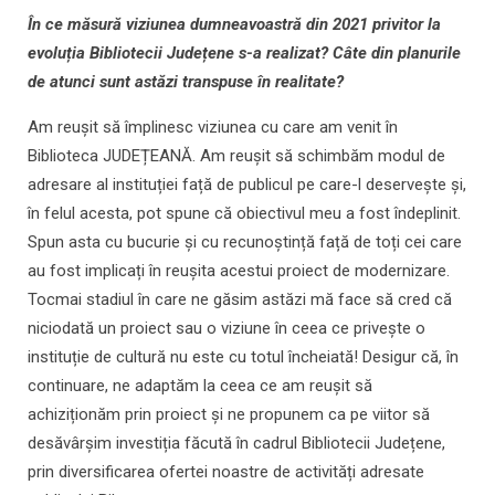
În ce măsură viziunea dumneavoastră din 2021 privitor la
evoluția Bibliotecii Județene s-a realizat? Câte din planurile
de atunci sunt astăzi transpuse în realitate?
Am reușit să împlinesc viziunea cu care am venit în
Biblioteca JUDEȚEANĂ. Am reușit să schimbăm modul de
adresare al instituției față de publicul pe care-l deservește și,
în felul acesta, pot spune că obiectivul meu a fost îndeplinit.
Spun asta cu bucurie și cu recunoștință față de toți cei care
au fost implicați în reușita acestui proiect de modernizare.
Tocmai stadiul în care ne găsim astăzi mă face să cred că
niciodată un proiect sau o viziune în ceea ce privește o
instituție de cultură nu este cu totul încheiată! Desigur că, în
continuare, ne adaptăm la ceea ce am reușit să
achiziționăm prin proiect și ne propunem ca pe viitor să
desăvârșim investiția făcută în cadrul Bibliotecii Județene,
prin diversificarea ofertei noastre de activități adresate