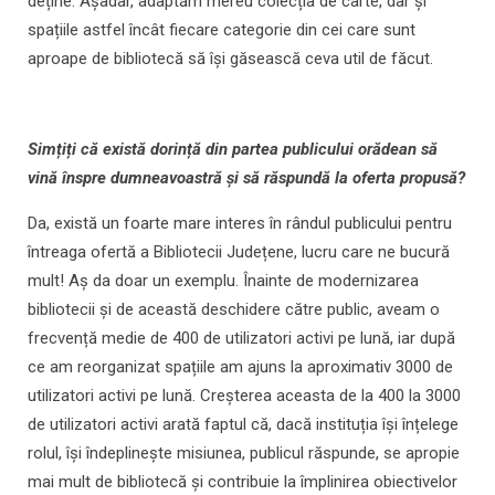
deține. Așadar, adaptăm mereu colecția de carte, dar și
spațiile astfel încât fiecare categorie din cei care sunt
aproape de bibliotecă să își găsească ceva util de făcut.
Simțiți că există dorință din partea publicului orădean să
vină înspre dumneavoastră și să răspundă la oferta propusă?
Da, există un foarte mare interes în rândul publicului pentru
întreaga ofertă a Bibliotecii Județene, lucru care ne bucură
mult! Aș da doar un exemplu. Înainte de modernizarea
bibliotecii și de această deschidere către public, aveam o
frecvență medie de 400 de utilizatori activi pe lună, iar după
ce am reorganizat spațiile am ajuns la aproximativ 3000 de
utilizatori activi pe lună. Creșterea aceasta de la 400 la 3000
de utilizatori activi arată faptul că, dacă instituția își înțelege
rolul, își îndeplinește misiunea, publicul răspunde, se apropie
mai mult de bibliotecă și contribuie la împlinirea obiectivelor