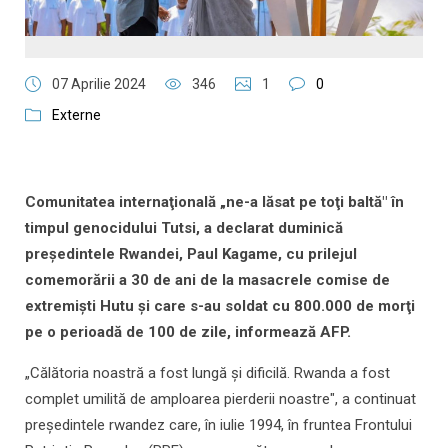
07 Aprilie 2024
346
1
0
Externe
Comunitatea internaţională „ne-a lăsat pe toţi baltă" în
timpul genocidului Tutsi, a declarat duminică
preşedintele Rwandei, Paul Kagame, cu prilejul
comemorării a 30 de ani de la masacrele comise de
extremişti Hutu şi care s-au soldat cu 800.000 de morţi
pe o perioadă de 100 de zile, informează AFP.
„Călătoria noastră a fost lungă şi dificilă. Rwanda a fost
complet umilită de amploarea pierderii noastre", a continuat
preşedintele rwandez care, în iulie 1994, în fruntea Frontului