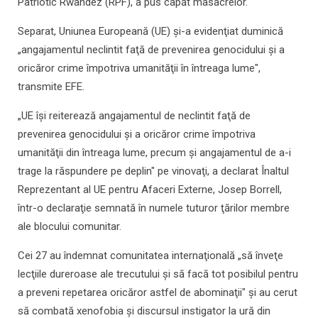
Patriotic Rwandez (RPF), a pus capăt masacrelor.
Separat, Uniunea Europeană (UE) şi-a evidenţiat duminică
„angajamentul neclintit faţă de prevenirea genocidului şi a
oricăror crime împotriva umanităţii în întreaga lume",
transmite EFE.
„UE îşi reiterează angajamentul de neclintit faţă de
prevenirea genocidului şi a oricăror crime împotriva
umanităţii din întreaga lume, precum şi angajamentul de a-i
trage la răspundere pe deplin" pe vinovaţi, a declarat Înaltul
Reprezentant al UE pentru Afaceri Externe, Josep Borrell,
într-o declaraţie semnată în numele tuturor ţărilor membre
ale blocului comunitar.
Cei 27 au îndemnat comunitatea internaţională „să înveţe
lecţiile dureroase ale trecutului şi să facă tot posibilul pentru
a preveni repetarea oricăror astfel de abominaţii" şi au cerut
să combată xenofobia şi discursul instigator la ură din