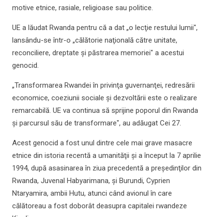
motive etnice, rasiale, religioase sau politice.
UE a lăudat Rwanda pentru că a dat „o lecţie restului lumii",
lansându-se într-o „călătorie naţională către unitate,
reconciliere, dreptate şi păstrarea memoriei" a acestui
genocid.
„Transformarea Rwandei în privinţa guvernanţei, redresării
economice, coeziunii sociale şi dezvoltării este o realizare
remarcabilă. UE va continua să sprijine poporul din Rwanda
şi parcursul său de transformare", au adăugat Cei 27.
Acest genocid a fost unul dintre cele mai grave masacre
etnice din istoria recentă a umanităţii şi a început la 7 aprilie
1994, după asasinarea în ziua precedentă a preşedinţilor din
Rwanda, Juvenal Habyarimana, şi Burundi, Cyprien
Ntaryamira, ambii Hutu, atunci când avionul în care
călătoreau a fost doborât deasupra capitalei rwandeze