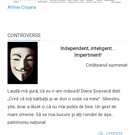
Arhiva Crișana
CONTROVERSE
Independent, inteligent...
Impertinent!
Cetățeanul surmenat
Laudă-mă gură, că eu n-am măsură! Diana Șoșoacă dixit:
„Cred că toți bărbații și-ar dori o soție ca mine”. Silvestru
știe, doar a lăsat-o că nu mai putea de bine. Un gest de
mare omenie. Să se mai bucure și alți români de așa...
patrimoniu național.
CITESTE