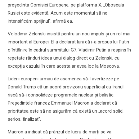
preşedinta Comisiei Europene, pe platforma X. „Oboseala
Rusiei este evidentă. Acum este momentul să ne
intensificăm sprijinul”, afirmă ea.
Volodimir Zelenski insistă pentru un nou impuls şi un rol mai
important al Europei. El a declarat luni că i-a propus lui Putin
o întâlnire în cadrul summitului G7. Vladimir Putin a respins în
repetate rânduri ideea unui dialog direct cu Zelenski, cu
excepţia cazului în care acesta ar avea loc la Moscova.
Liderii europeni urmau de asemenea să-l avertizeze pe
Donald Trump că un acord provizoriu superficial cu Iranul
riscă să-i consolideze programele nuclear şi balistic.
Preşedintele francez Emmanuel Macron a declarat că
prioritatea este să ne asigurăm că există un „acord solid,
serios, finalizat”.
Macron a indicat că prânzul de lucru de marţi se va