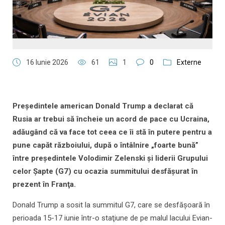
16 Iunie 2026
61
1
0
Externe
Preşedintele american Donald Trump a declarat că
Rusia ar trebui să încheie un acord de pace cu Ucraina,
adăugând că va face tot ceea ce îi stă în putere pentru a
pune capăt războiului, după o întâlnire „foarte bună”
între preşedintele Volodimir Zelenski şi liderii Grupului
celor Şapte (G7) cu ocazia summitului desfăşurat în
prezent în Franţa.
Donald Trump a sosit la summitul G7, care se desfăşoară în
perioada 15-17 iunie într-o staţiune de pe malul lacului Evian-