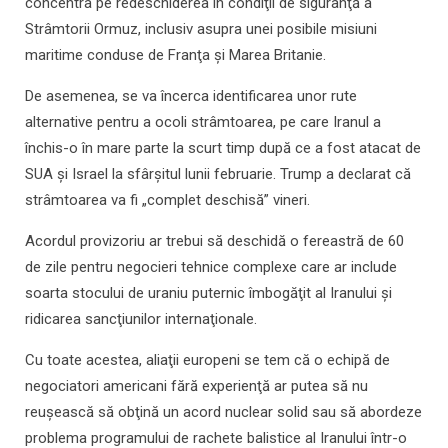
concentra pe redeschiderea în condiţii de siguranţă a
Strâmtorii Ormuz, inclusiv asupra unei posibile misiuni
maritime conduse de Franţa şi Marea Britanie.
De asemenea, se va încerca identificarea unor rute
alternative pentru a ocoli strâmtoarea, pe care Iranul a
închis-o în mare parte la scurt timp după ce a fost atacat de
SUA şi Israel la sfârşitul lunii februarie. Trump a declarat că
strâmtoarea va fi „complet deschisă” vineri.
Acordul provizoriu ar trebui să deschidă o fereastră de 60
de zile pentru negocieri tehnice complexe care ar include
soarta stocului de uraniu puternic îmbogăţit al Iranului şi
ridicarea sancţiunilor internaţionale.
Cu toate acestea, aliaţii europeni se tem că o echipă de
negociatori americani fără experienţă ar putea să nu
reuşească să obţină un acord nuclear solid sau să abordeze
problema programului de rachete balistice al Iranului într-o