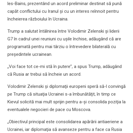
les-Bains, prezentând un acord preliminar destinat să pună
capăt conflictului cu Iranul şi cu un interes reînnoit pentru
încheierea războiului în Ucraina.
Trump a salutat întâlnirea între Volodimir Zelenski şi liderii
G7 în cadrul unei reuniuni cu uşile închise, adăugând că are
programată pentru mai târziu o întrevedere bilaterală cu
preşedintele ucrainean.
„Voi face tot ce-mi stă în putere”, a spus Trump, adăugând
că Rusia ar trebui să încheie un acord.
Volodimir Zelenski şi diplomaţii europeni speră să-l convingă
pe Trump că situaţia Ucrainei s-a îmbunătăţit, în timp ce
Kievul solicită mai mult sprijin pentru a-şi consolida poziţia la
eventualele negocieri de pace cu Moscova.
„Obiectivul principal este consolidarea apărării antiaeriene a
Ucrainei, iar diplomaţia să avanseze pentru a face ca Rusia