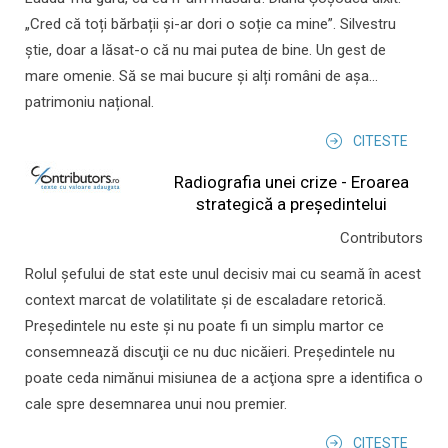
„Cred că toți bărbații și-ar dori o soție ca mine”. Silvestru
știe, doar a lăsat-o că nu mai putea de bine. Un gest de
mare omenie. Să se mai bucure și alți români de așa...
patrimoniu național.
CITESTE
Radiografia unei crize - Eroarea
strategică a președintelui
Contributors
Rolul şefului de stat este unul decisiv mai cu seamă în acest
context marcat de volatilitate şi de escaladare retorică.
Preşedintele nu este şi nu poate fi un simplu martor ce
consemnează discuţii ce nu duc nicăieri. Preşedintele nu
poate ceda nimănui misiunea de a acţiona spre a identifica o
cale spre desemnarea unui nou premier.
CITESTE