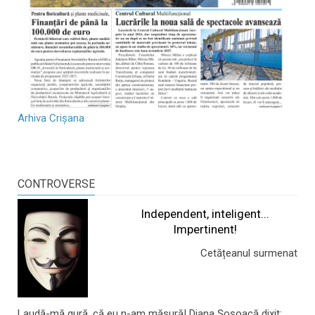
Arhiva Crișana
CONTROVERSE
Independent, inteligent...
Impertinent!
Cetățeanul surmenat
Laudă-mă gură, că eu n-am măsură! Diana Șoșoacă dixit: