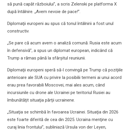
să pună capăt războiului”, a scris Zelenski pe platforma X
după întâlnire. „Avem nevoie de pace!”.
Diplomaţii europeni au spus că tonul întâlnirii a fost unul
constructiv.
„Se pare că acum avem o analiză comună: Rusia este acum
în defensivă”, a spus un diplomat european, indicând că
Trump a rămas până la sfârşitul reuniunii.
Diplomaţii europeni speră să-l convingă pe Trump că poziţiile
anterioare ale SUA cu privire la posibilii termeni ai unui acord
erau prea favorabili Moscovei, mai ales acum, când
incursiunile cu drone ale Ucrainei pe teritoriul Rusiei au
îmbunătăţit situaţia părţii ucrainene.
„Situaţia se schimbă în favoarea Ucrainei. Situaţia din 2026
este foarte diferită de cea din 2025. Ucraina menţine cu
curaj linia frontului”, subliniază Ursula von der Leyen,