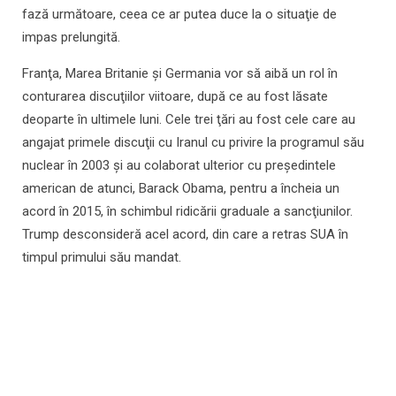
fază următoare, ceea ce ar putea duce la o situaţie de
impas prelungită.
Franţa, Marea Britanie şi Germania vor să aibă un rol în
conturarea discuţiilor viitoare, după ce au fost lăsate
deoparte în ultimele luni. Cele trei ţări au fost cele care au
angajat primele discuţii cu Iranul cu privire la programul său
nuclear în 2003 şi au colaborat ulterior cu preşedintele
american de atunci, Barack Obama, pentru a încheia un
acord în 2015, în schimbul ridicării graduale a sancţiunilor.
Trump desconsideră acel acord, din care a retras SUA în
timpul primului său mandat.