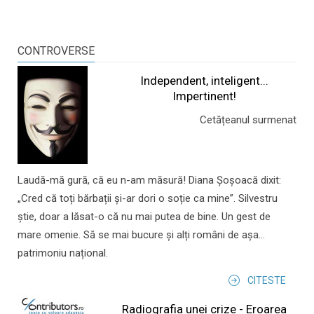
CONTROVERSE
Independent, inteligent...
Impertinent!
Cetățeanul surmenat
Laudă-mă gură, că eu n-am măsură! Diana Șoșoacă dixit:
„Cred că toți bărbații și-ar dori o soție ca mine”. Silvestru
știe, doar a lăsat-o că nu mai putea de bine. Un gest de
mare omenie. Să se mai bucure și alți români de așa...
patrimoniu național.
CITESTE
Radiografia unei crize - Eroarea