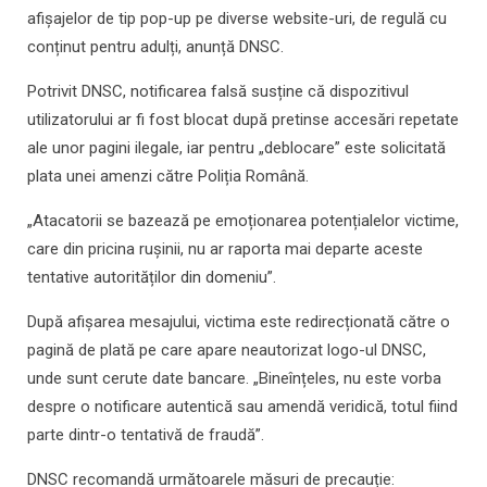
afișajelor de tip pop-up pe diverse website-uri, de regulă cu
conținut pentru adulți, anunță DNSC.
Potrivit DNSC, notificarea falsă susține că dispozitivul
utilizatorului ar fi fost blocat după pretinse accesări repetate
ale unor pagini ilegale, iar pentru „deblocare” este solicitată
plata unei amenzi către Poliția Română.
„Atacatorii se bazează pe emoționarea potențialelor victime,
care din pricina rușinii, nu ar raporta mai departe aceste
tentative autorităților din domeniu”.
După afișarea mesajului, victima este redirecționată către o
pagină de plată pe care apare neautorizat logo-ul DNSC,
unde sunt cerute date bancare. „Bineînțeles, nu este vorba
despre o notificare autentică sau amendă veridică, totul fiind
parte dintr-o tentativă de fraudă”.
DNSC recomandă următoarele măsuri de precauție: