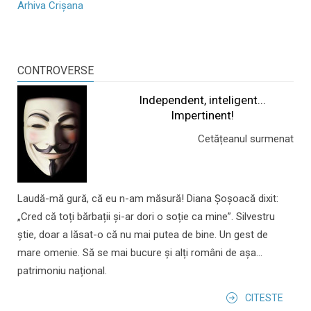
Arhiva Crișana
CONTROVERSE
Independent, inteligent...
Impertinent!
Cetățeanul surmenat
Laudă-mă gură, că eu n-am măsură! Diana Șoșoacă dixit:
„Cred că toți bărbații și-ar dori o soție ca mine”. Silvestru
știe, doar a lăsat-o că nu mai putea de bine. Un gest de
mare omenie. Să se mai bucure și alți români de așa...
patrimoniu național.
CITESTE