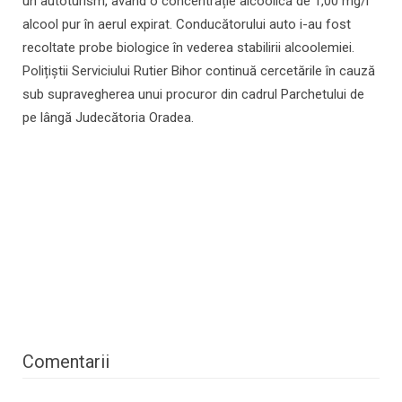
un autoturism, având o concentrație alcoolică de 1,00 mg/l
alcool pur în aerul expirat. Conducătorului auto i-au fost
recoltate probe biologice în vederea stabilirii alcoolemiei.
Polițiștii Serviciului Rutier Bihor continuă cercetările în cauză
sub supravegherea unui procuror din cadrul Parchetului de
pe lângă Judecătoria Oradea.
Comentarii