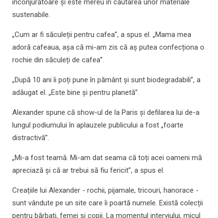
înconjurătoare și este mereu în căutarea unor materiale
sustenabile.
„Cum ar fi săculeții pentru cafea”, a spus el. „Mama mea
adoră cafeaua, așa că mi-am zis că aș putea confecționa o
rochie din săculeți de cafea”.
„După 10 ani îi poți pune în pământ și sunt biodegradabili”, a
adăugat el. „Este bine și pentru planetă”.
Alexander spune că show-ul de la Paris și defilarea lui de-a
lungul podiumului în aplauzele publicului a fost „foarte
distractivă”.
„Mi-a fost teamă. Mi-am dat seama că toți acei oameni mă
apreciază și că ar trebui să fiu fericit”, a spus el.
Creațiile lui Alexander - rochii, pijamale, tricouri, hanorace -
sunt vândute pe un site care îi poartă numele. Există colecții
pentru bărbați, femei și copii. La momentul interviului, micul