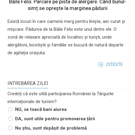
Băile Felix. Parcare pe pista de alergare. Când bunul-
simț se oprește la marginea pădurii
Există locuri în care oamenii merg pentru liniște, aer curat și
mișcare. Pădurea de la Băile Felix este unul dintre ele. O
zonă de relaxare apreciată de localnici și turiști, unde
alergătorii, bicicliștii și familiile se bucură de natură departe
de agitația orașului.
CITESTE
INTREBAREA ZILEI
Credeți că este utilă participarea României la Târgurile
internaționale de turism?
NU, se toacă bani aiurea
DA, sunt utile pentru promovarea țării
Nu știu, sunt depășit de problemă