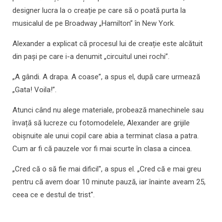
designer lucra la o creație pe care să o poată purta la
musicalul de pe Broadway „Hamilton” în New York.
Alexander a explicat că procesul lui de creație este alcătuit
din pași pe care i-a denumit „circuitul unei rochi”.
„A gândi. A drapa. A coase”, a spus el, după care urmează
„Gata! Voila!”.
Atunci când nu alege materiale, probează manechinele sau
învață să lucreze cu fotomodelele, Alexander are grijile
obișnuite ale unui copil care abia a terminat clasa a patra.
Cum ar fi că pauzele vor fi mai scurte în clasa a cincea.
„Cred că o să fie mai dificil'', a spus el. „Cred că e mai greu
pentru că avem doar 10 minute pauză, iar înainte aveam 25,
ceea ce e destul de trist''.