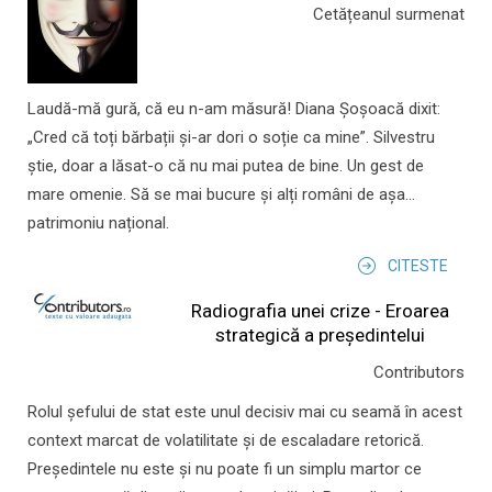
Cetățeanul surmenat
Laudă-mă gură, că eu n-am măsură! Diana Șoșoacă dixit:
„Cred că toți bărbații și-ar dori o soție ca mine”. Silvestru
știe, doar a lăsat-o că nu mai putea de bine. Un gest de
mare omenie. Să se mai bucure și alți români de așa...
patrimoniu național.
CITESTE
Radiografia unei crize - Eroarea
strategică a președintelui
Contributors
Rolul şefului de stat este unul decisiv mai cu seamă în acest
context marcat de volatilitate şi de escaladare retorică.
Preşedintele nu este şi nu poate fi un simplu martor ce