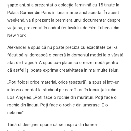
șapte ani, și a prezentat o colecție feminină cu 15 ținute la
Palais Garnier din Paris în luna martie anul acesta. În acest
weekend, va fi prezent la premiera unui documentar despre
viața sa, prezentat în cadrul festivalului de Film Tribeca, din
New York.
Alexander a spus că nu poate preciza cu exactitate ce l-a
făcut să-și dorească o carieră în domeniul modei la o vârstă
atât de fragedă. A spus că-i place să creeze modă pentru
că astfel își poate exprima creativitatea în mai multe feluri.
„Poți folosi orice material, orice țesătură”, a spus el într-un
interviu acordat la studioul pe care îl are în locuința lui din
Los Angeles. „Poți face o rochie din murături. Poți face o
rochie din linguri. Poți face o rochie din umerașe. E o
nebunie”.
Tânărul designer spune că se inspiră din lumea