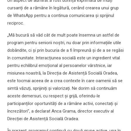
Un aspect de admirat a fost dorința exprimată de mulți
cursanți de a rămâne în legătură, cerând crearea unui grup
de WhatsApp pentru a continua comunicarea și sprijinul
reciproc.
„Mă bucură să văd cât de mult poate însemna un astfel de
program pentru seniorii noștri, nu doar prin informațiile utile
dobândite, ci și prin bucuria de a fi împreună și de a se regăsi
în comunitate. Interacțiunea socială este un ingredient vital
pentru echilibrul emoțional al persoanelor vârstnice, iar
misiunea noastră, la Direcția de Asistență Socială Oradea,
este tocmai aceea de a crea contexte în care oamenii să se
simtă văzuți, sprijiniți și valorizați. Ne dorim să continuăm
aceste demersuri, cu respect și grijă, oferindu-le
participanților oportunități de a rămâne activi, conectați și
încrezători”, a declarat Anca Grama, director executiv al
Direcției de Asistență Socială Oradea.
În prezent, programul continuă cu două grupe active, una în