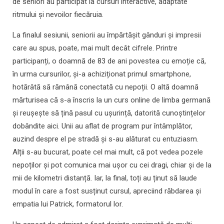
de seniori au participat la cursuri interactive, adaptate
ritmului și nevoilor fiecăruia.
La finalul sesiunii, seniorii au împărtășit gânduri și impresii
care au spus, poate, mai mult decât cifrele. Printre
participanți, o doamnă de 83 de ani povestea cu emoție că,
în urma cursurilor, și-a achiziționat primul smartphone,
hotărâtă să rămână conectată cu nepoții. O altă doamnă
mărturisea că s-a înscris la un curs online de limba germană
și reușește să țină pasul cu ușurință, datorită cunoștințelor
dobândite aici. Unii au aflat de program pur întâmplător,
auzind despre el pe stradă și s-au alăturat cu entuziasm.
Alții s-au bucurat, poate cel mai mult, că pot vedea pozele
nepoților și pot comunica mai ușor cu cei dragi, chiar și de la
mii de kilometri distanță. Iar, la final, toți au ținut să laude
modul în care a fost susținut cursul, apreciind răbdarea și
empatia lui Patrick, formatorul lor.