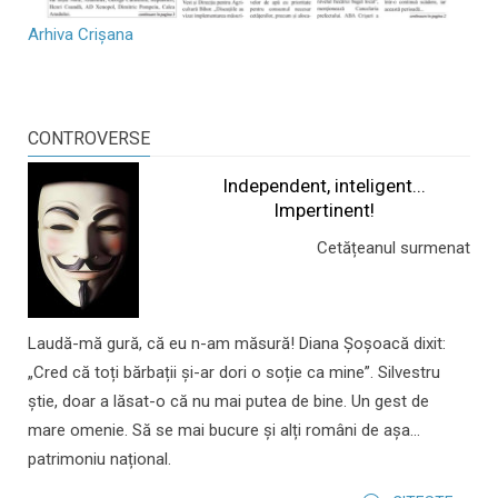
Arhiva Crișana
CONTROVERSE
Independent, inteligent...
Impertinent!
Cetățeanul surmenat
Laudă-mă gură, că eu n-am măsură! Diana Șoșoacă dixit:
„Cred că toți bărbații și-ar dori o soție ca mine”. Silvestru
știe, doar a lăsat-o că nu mai putea de bine. Un gest de
mare omenie. Să se mai bucure și alți români de așa...
patrimoniu național.