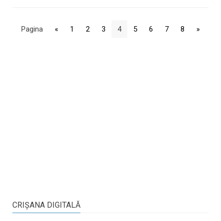
Pagina
«
1
2
3
4
5
6
7
8
»
CRIŞANA DIGITALĂ