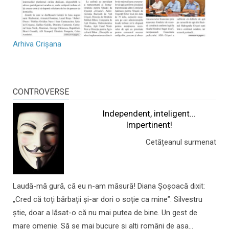
Arhiva Crișana
CONTROVERSE
Independent, inteligent...
Impertinent!
Cetățeanul surmenat
Laudă-mă gură, că eu n-am măsură! Diana Șoșoacă dixit:
„Cred că toți bărbații și-ar dori o soție ca mine”. Silvestru
știe, doar a lăsat-o că nu mai putea de bine. Un gest de
mare omenie. Să se mai bucure și alți români de așa...