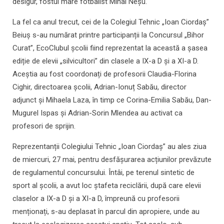
desigur, fostul mare fotbalist Mihai Neșu.
La fel ca anul trecut, cei de la Colegiul Tehnic „Ioan Ciordaș”
Beiuș s-au numărat printre participanții la Concursul „Bihor
Curat”, EcoClubul școlii fiind reprezentat la această a șasea
ediție de elevii „silvicultori” din clasele a IX-a D și a XI-a D.
Aceștia au fost coordonați de profesorii Claudia-Florina
Cighir, directoarea școlii, Adrian-Ionuț Sabău, director
adjunct și Mihaela Laza, în timp ce Corina-Emilia Sabău, Dan-
Mugurel Ispas și Adrian-Sorin Mlendea au activat ca
profesori de sprijin.
Reprezentanții Colegiului Tehnic „Ioan Ciordaș” au ales ziua
de miercuri, 27 mai, pentru desfășurarea acțiunilor prevăzute
de regulamentul concursului. Întâi, pe terenul sintetic de
sport al școlii, a avut loc ștafeta reciclării, după care elevii
claselor a IX-a D și a XI-a D, împreună cu profesorii
menționați, s-au deplasat în parcul din apropiere, unde au