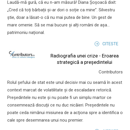
Laudă-mă gură, că eu n-am măsură! Diana Șoșoacă dixit:
„Cred că toți bărbații și-ar dori o soție ca mine”. Silvestru
știe, doar a lăsat-o că nu mai putea de bine. Un gest de
mare omenie. Să se mai bucure și alți români de așa...
patrimoniu național.
CITESTE
Radiografia unei crize - Eroarea
strategică a președintelui
Contributors
Rolul şefului de stat este unul decisiv mai cu seamă în acest
context marcat de volatilitate şi de escaladare retorică.
Preşedintele nu este şi nu poate fi un simplu martor ce
consemnează discuţii ce nu duc nicăieri. Preşedintele nu
poate ceda nimănui misiunea de a acţiona spre a identifica o
cale spre desemnarea unui nou premier.