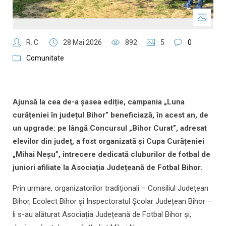
R. C.
28 Mai 2026
892
5
0
Comunitate
Ajunsă la cea de-a șasea ediție, campania „Luna
curățeniei în județul Bihor” beneficiază, în acest an, de
un upgrade: pe lângă Concursul „Bihor Curat”, adresat
elevilor din județ, a fost organizată și Cupa Curățeniei
„Mihai Neșu”, întrecere dedicată cluburilor de fotbal de
juniori afiliate la Asociația Județeană de Fotbal Bihor.
Prin urmare, organizatorilor tradiționali – Consiliul Județean
Bihor, Ecolect Bihor și Inspectoratul Școlar Județean Bihor –
li s-au alăturat Asociația Județeană de Fotbal Bihor și,