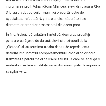
trecut la ecologizarea acestui spațiu. Tot acolo, sub
îndrumarea prof. Adrian-Sorin Mlendea, elevii din clasa a XI-a
D le-au predat colegilor mai mici o scurtă lecție de
specialitate, efectuând, printre altele, măsurători ale
diametrelor arborilor ornamentali din acest parc.
În fine, trebuie să salutăm faptul că, deși erau pregătiți
pentru o curățenie de durată, elevii și profesorii de la
„Ciordaș” și-au terminat treaba destul de repede, asta
datorită îmbunătățirii comportamentului civic al celor care
tranzitează parcul, fie ei beiușeni sau nu, la care se adaugă o
evidentă creștere a calității serviciilor municipale de îngrijire a
spațiilor verzi.