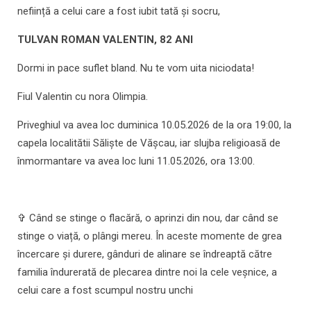
neființă a celui care a fost iubit tată şi socru,
TULVAN ROMAN VALENTIN, 82 ANI
Dormi in pace suflet bland. Nu te vom uita niciodata!
Fiul Valentin cu nora Olimpia.
Priveghiul va avea loc duminica 10.05.2026 de la ora 19:00, la
capela localitătii Sălişte de Văşcau, iar slujba religioasă de
înmormantare va avea loc luni 11.05.2026, ora 13:00.
✞ Când se stinge o flacără, o aprinzi din nou, dar când se
stinge o viață, o plângi mereu. În aceste momente de grea
încercare și durere, gânduri de alinare se îndreaptă către
familia îndurerată de plecarea dintre noi la cele veșnice, a
celui care a fost scumpul nostru unchi