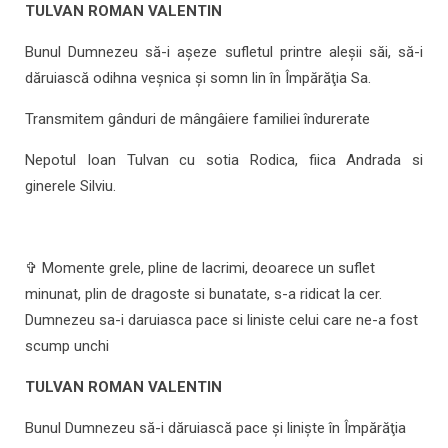
TULVAN ROMAN VALENTIN
Bunul Dumnezeu să-i aşeze sufletul printre aleşii săi, să-i
dăruiască odihna veșnica şi somn lin în Împărăţia Sa.
Transmitem gânduri de mângâiere familiei îndurerate
Nepotul Ioan Tulvan cu sotia Rodica, fiica Andrada si
ginerele Silviu.
✞ Momente grele, pline de lacrimi, deoarece un suflet
minunat, plin de dragoste si bunatate, s-a ridicat la cer.
Dumnezeu sa-i daruiasca pace si liniste celui care ne-a fost
scump unchi
TULVAN ROMAN VALENTIN
Bunul Dumnezeu să-i dăruiască pace şi linişte în Împărăţia