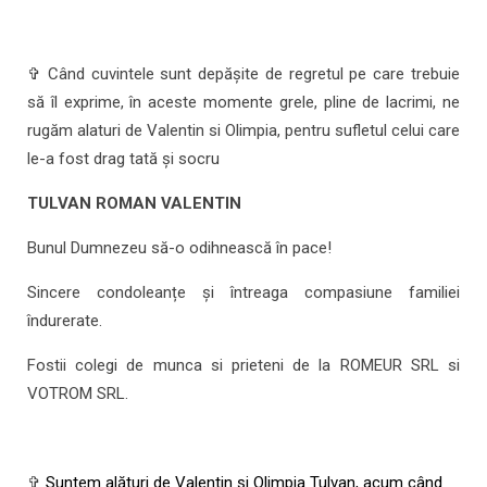
✞ Când cuvintele sunt depășite de regretul pe care trebuie
să îl exprime, în aceste momente grele, pline de lacrimi, ne
rugăm alaturi de Valentin si Olimpia, pentru sufletul celui care
le-a fost drag tată și socru
TULVAN ROMAN VALENTIN
Bunul Dumnezeu să-o odihnească în pace!
Sincere condoleanțe și întreaga compasiune familiei
îndurerate.
Fostii colegi de munca si prieteni de la ROMEUR SRL si
VOTROM SRL.
✞
Suntem alături de Valentin și Olimpia Tulvan, acum când