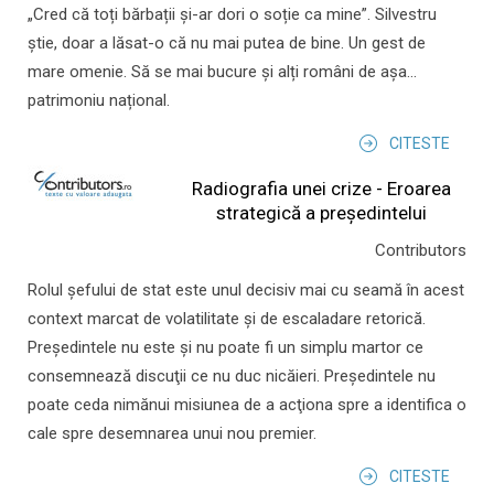
„Cred că toți bărbații și-ar dori o soție ca mine”. Silvestru
știe, doar a lăsat-o că nu mai putea de bine. Un gest de
mare omenie. Să se mai bucure și alți români de așa...
patrimoniu național.
CITESTE
Radiografia unei crize - Eroarea
strategică a președintelui
Contributors
Rolul şefului de stat este unul decisiv mai cu seamă în acest
context marcat de volatilitate şi de escaladare retorică.
Preşedintele nu este şi nu poate fi un simplu martor ce
consemnează discuţii ce nu duc nicăieri. Preşedintele nu
poate ceda nimănui misiunea de a acţiona spre a identifica o
cale spre desemnarea unui nou premier.
CITESTE