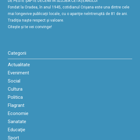
DE PESTE ŞAPTE DECENII ÎN SLUJBA CETĂŢEANULUI
Fondat la Oradea, în anul 1945, cotidianul Crişana este una dintre cele
mai longevive publicaţii locale, cu o apariţie neîntreruptă de 81 de ani.
Tradiţia naşte respect şi valoare.
Citeşte şi te vei convinge!
Categorii
Actualitate
Eveniment
Social
Cultura
Politica
Flagrant
Economie
Sanatate
Educaţie
Sport