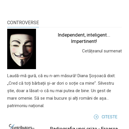
CONTROVERSE
Independent, inteligent...
Impertinent!
Cetățeanul surmenat
Laudă-mă gură, că eu n-am măsură! Diana Șoșoacă dixit:
„Cred că toți bărbații și-ar dori o soție ca mine”. Silvestru
știe, doar a lăsat-o că nu mai putea de bine. Un gest de
mare omenie. Să se mai bucure și alți români de așa...
patrimoniu național.
CITESTE
Radiografia unei crize - Eroarea