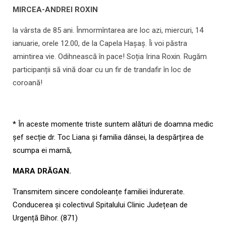
MIRCEA-ANDREI ROXIN
la vârsta de 85 ani. Înmormîntarea are loc azi, miercuri, 14
ianuarie, orele 12.00, de la Capela Hașaș. Îi voi păstra
amintirea vie. Odihnească în pace! Soția Irina Roxin. Rugăm
participanții să vină doar cu un fir de trandafir în loc de
coroană!
* În aceste momente triste suntem alături de doamna medic
șef secție dr. Toc Liana și familia dânsei, la despărțirea de
scumpa ei mamă,
MARA DRĂGAN.
Transmitem sincere condoleanțe familiei îndurerate.
Conducerea și colectivul Spitalului Clinic Județean de
Urgență Bihor. (871)