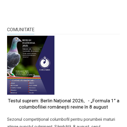
COMUNITATE
Testul suprem: Berlin Național 2026, - „Formula 1” a
columbofiliei româneşti revine în 8 august
Sezonul competițional columbofil pentru porumbeii maturi
atinge punctul culminant. Sâmbătă, 8 august, cerul