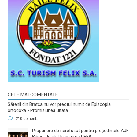
CELE MAI COMENTATE
Sătenii din Bratca nu vor preotul numit de Episcopia
ortodoxă - Promisiunea uitată
210 comentarii
​Propunere de nerefuzat pentru preşedintele AJF
Bihor - Invitat la un curs UEFA