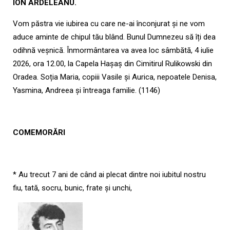
ION ARDELEANU.
Vom păstra vie iubirea cu care ne-ai înconjurat și ne vom
aduce aminte de chipul tău blând. Bunul Dumnezeu să îți dea
odihnă veșnică. Înmormântarea va avea loc sâmbătă, 4 iulie
2026, ora 12.00, la Capela Hașaș din Cimitirul Rulikowski din
Oradea. Soția Maria, copiii Vasile și Aurica, nepoatele Denisa,
Yasmina, Andreea și întreaga familie. (1146)
COMEMORĂRI
* Au trecut 7 ani de când ai plecat dintre noi iubitul nostru
fiu, tată, socru, bunic, frate și unchi,