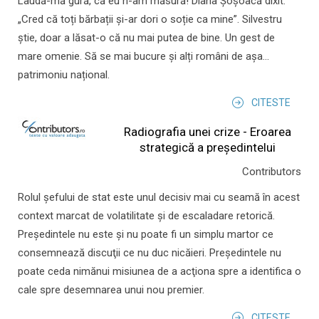
Laudă-mă gură, că eu n-am măsură! Diana Șoșoacă dixit:
„Cred că toți bărbații și-ar dori o soție ca mine”. Silvestru
știe, doar a lăsat-o că nu mai putea de bine. Un gest de
mare omenie. Să se mai bucure și alți români de așa...
patrimoniu național.
CITESTE
Radiografia unei crize - Eroarea
strategică a președintelui
Contributors
Rolul şefului de stat este unul decisiv mai cu seamă în acest
context marcat de volatilitate şi de escaladare retorică.
Preşedintele nu este şi nu poate fi un simplu martor ce
consemnează discuţii ce nu duc nicăieri. Preşedintele nu
poate ceda nimănui misiunea de a acţiona spre a identifica o
cale spre desemnarea unui nou premier.
CITESTE