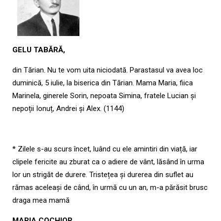
GELU TABĂRĂ,
din Tărian. Nu te vom uita niciodată. Parastasul va avea loc
duminică, 5 iulie, la biserica din Tărian. Mama Maria, fiica
Marinela, ginerele Sorin, nepoata Simina, fratele Lucian și
nepoții Ionuț, Andrei și Alex. (1144)
* Zilele s-au scurs încet, luând cu ele amintiri din viață, iar
clipele fericite au zburat ca o adiere de vânt, lăsând în urma
lor un strigăt de durere. Tristețea și durerea din suflet au
rămas aceleași de când, în urmă cu un an, m-a părăsit brusc
draga mea mamă
MARIA COCHIOR,