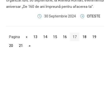
organizat luni, 30 septembrie, la Ateneul Român, evenimentul
aniversar „De 160 de ani împreună pentru afacerea ta".
30 Septembrie 2024
CITESTE
Pagina
«
13
14
15
16
17
18
19
20
21
»