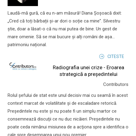
Laudă-mă gură, că eu n-am măsură! Diana Șoșoacă dixit:
„Cred că toți bărbații și-ar dori o soție ca mine”. Silvestru
știe, doar a lăsat-o că nu mai putea de bine. Un gest de
mare omenie. Să se mai bucure și alți români de așa...
patrimoniu național.
CITESTE
Radiografia unei crize - Eroarea
strategică a președintelui
Contributors
Rolul şefului de stat este unul decisiv mai cu seamă în acest
context marcat de volatilitate şi de escaladare retorică.
Preşedintele nu este şi nu poate fi un simplu martor ce
consemnează discuţii ce nu duc nicăieri. Preşedintele nu
poate ceda nimănui misiunea de a acţiona spre a identifica o
cale spre desemnarea unui nou premier.