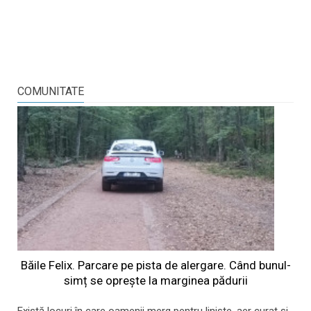
COMUNITATE
Băile Felix. Parcare pe pista de alergare. Când bunul-
simț se oprește la marginea pădurii
Există locuri în care oamenii merg pentru liniște, aer curat și