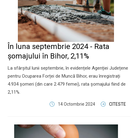
În luna septembrie 2024 - Rata
şomajului în Bihor, 2,11%
La sfârșitul lunii septembrie, în evidențele Agenției Județene
pentru Ocuparea Forței de Muncă Bihor, erau înregistrați
4.934 șomeri (din care 2.479 femei), rata șomajului fiind de
2,11%.
14 Octombrie 2024
CITESTE