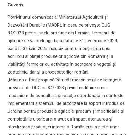
Guvern.
Potrivit unui comunicat al Ministerului Agriculturii şi
Dezvoltării Durabile (MADR), în ceea ce priveşte OUG
84/2023 pentru unele produse din Ucraina, termenul de
aplicare se va prelungi după data de 31 decembrie 2024,
până la 31 iulie 2025 inclusiv, pentru menţinerea unui
echilibru al pieţei produselor agricole din România şi a
viabilităţii fermelor cu activitate în sectoarele vegetal şi
zootehnic, dar şi a procesatorilor români.
„Măsura a fost propusă întrucât mecanismul de licenţiere
prevăzut de OUG nr. 84/2023 privind instituirea unui
mecanism de consultare şi reacţie coordonată în contextul
implementării sistemului de autorizare la export introdus de
Ucraina pentru produsele agricole, precum şi modificările şi
completările ulterioare, a avut ca impact atenuarea şi
stabilizarea producţiei interne a României şi a pieţei unor
produse agroalimentare, respectiv: grâu sau meslin, porumb,