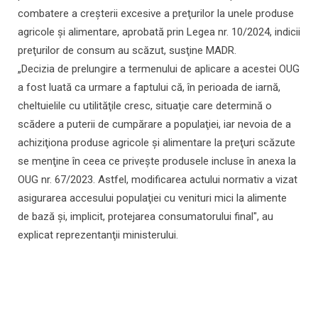
combatere a creşterii excesive a preţurilor la unele produse
agricole şi alimentare, aprobată prin Legea nr. 10/2024, indicii
preţurilor de consum au scăzut, susţine MADR.
„Decizia de prelungire a termenului de aplicare a acestei OUG
a fost luată ca urmare a faptului că, în perioada de iarnă,
cheltuielile cu utilităţile cresc, situaţie care determină o
scădere a puterii de cumpărare a populaţiei, iar nevoia de a
achiziţiona produse agricole şi alimentare la preţuri scăzute
se menţine în ceea ce priveşte produsele incluse în anexa la
OUG nr. 67/2023. Astfel, modificarea actului normativ a vizat
asigurarea accesului populaţiei cu venituri mici la alimente
de bază şi, implicit, protejarea consumatorului final", au
explicat reprezentanţii ministerului.