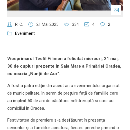
R. C.
21 Mai 2025
334
4
2
Eveniment
Viceprimarul Teofil Filimon a felicitat miercuri, 21 mai,
30 de cupluri prezente în Sala Mare a Primăriei Oradea,
cu ocazia „Nunții de Aur”.
A fost a patra ediție din acest an a evenimentului organizat
de municipalitate, în semn de prețuire față de familiile care
au împlinit 50 de ani de căsătorie neîntreruptă și care au
domiciliul în Oradea.
Festivitatea de premiere s-a desfășurat în prezența
seniorilor și a familiilor acestora, fiecare pereche primind o