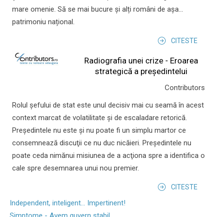
mare omenie. Să se mai bucure și alți români de așa...
patrimoniu național.
CITESTE
Radiografia unei crize - Eroarea
strategică a președintelui
Contributors
Rolul şefului de stat este unul decisiv mai cu seamă în acest
context marcat de volatilitate şi de escaladare retorică.
Preşedintele nu este şi nu poate fi un simplu martor ce
consemnează discuţii ce nu duc nicăieri. Preşedintele nu
poate ceda nimănui misiunea de a acţiona spre a identifica o
cale spre desemnarea unui nou premier.
CITESTE
Independent, inteligent... Impertinent!
Simptome - Avem guvern stabil