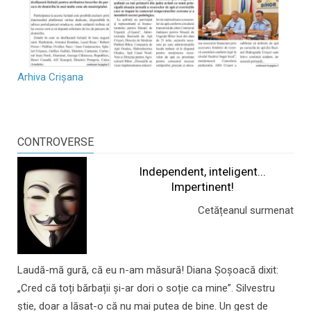
Arhiva Crișana
CONTROVERSE
Independent, inteligent...
Impertinent!
Cetățeanul surmenat
Laudă-mă gură, că eu n-am măsură! Diana Șoșoacă dixit:
„Cred că toți bărbații și-ar dori o soție ca mine”. Silvestru
știe, doar a lăsat-o că nu mai putea de bine. Un gest de