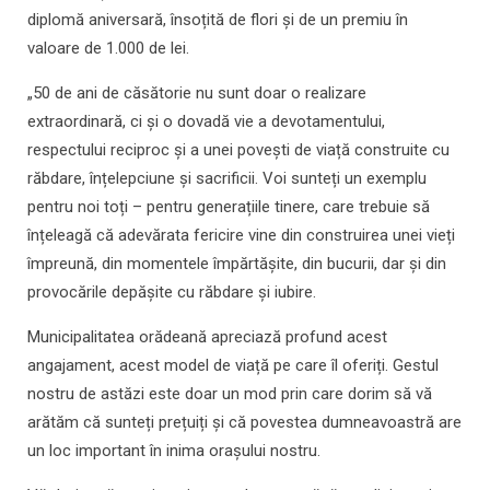
diplomă aniversară, însoțită de flori și de un premiu în
valoare de 1.000 de lei.
„50 de ani de căsătorie nu sunt doar o realizare
extraordinară, ci și o dovadă vie a devotamentului,
respectului reciproc și a unei povești de viață construite cu
răbdare, înțelepciune și sacrificii. Voi sunteți un exemplu
pentru noi toți – pentru generațiile tinere, care trebuie să
înțeleagă că adevărata fericire vine din construirea unei vieți
împreună, din momentele împărtășite, din bucurii, dar și din
provocările depășite cu răbdare și iubire.
Municipalitatea orădeană apreciază profund acest
angajament, acest model de viață pe care îl oferiți. Gestul
nostru de astăzi este doar un mod prin care dorim să vă
arătăm că sunteți prețuiți și că povestea dumneavoastră are
un loc important în inima orașului nostru.