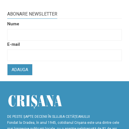
ABONARE NEWSLETTER
Nume
E-mail
ADAUGA
DE PESTE ŞAPTE DECENII ÎN SLUJBA CETĂŢEANULUI
Fondat la Oradea, în anul 1945, cotidianul Crişana este una dintre cele
mai longevive publicaţii locale, cu o apariţie neîntreruptă de 81 de ani.