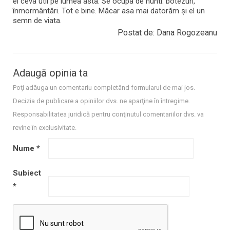
el ceva util pe lumea asta. Se ocupa de nunti. botezuri,
înmormântări. Tot e bine. Măcar asa mai datorăm și el un
semn de viata.
Postat de: Dana Rogozeanu
Adaugă opinia ta
Poţi adăuga un comentariu completând formularul de mai jos.
Decizia de publicare a opiniilor dvs. ne aparţine în întregime.
Responsabilitatea juridică pentru conţinutul comentariilor dvs. va
revine în exclusivitate.
Nume
*
Subiect
*