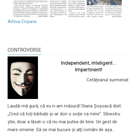
Arhiva Crișana
CONTROVERSE
Independent, inteligent...
Impertinent!
Cetățeanul surmenat
Laudă-mă gură, că eu n-am măsură! Diana Șoșoacă dixit:
„Cred că toți bărbații și-ar dori o soție ca mine”. Silvestru
știe, doar a lăsat-o că nu mai putea de bine. Un gest de
mare omenie. Să se mai bucure și alți români de așa...