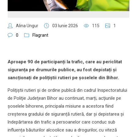
Alina Ungur
03 Iunie 2026
115
1
0
Flagrant
Aproape 90 de participanți la trafic, care au periclitat
siguranța pe drumurile publice, au fost depistați și
sancționați de polițiștii rutieri pe șoselele din Bihor.
Poliţiştii rutieri şi de ordine publică din cadrul Inspectoratului
de Poliţie Judeţean Bihor au continuat, marți, acţiunile pe
şoselele bihorene, principala misiune a acestora fiind
creșterea gradului de siguranță rutieră, dar și depistarea și
îndepărtarea din trafic a persoanelor care conduc sub
influența băuturilor alcoolice sau a drogurilor, cu viteză