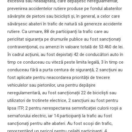
excesivă sau neadaptată, care depășesc neregulamentar,
prevenirea accidentelor rutiere produse pe fondul abaterilor
săvârșite de pietoni sau bicicliști și, în general, a celor care
săvârșesc abateri în trafic de natură să genereze accidente
rutiere. Ca urmare, 88 de participanți la trafic care au
periclitat siguranța pe drumurile publice au fost sancționați
contravenţional, cu amenzi în valoare totală de 53.460 de lei.
În cadrul acțiunii, au fost depistați 42 de conducători auto în
timp ce conduceau cu viteză peste limita legală, 3 în timp ce
conduceau fără a purta centura de siguranță, 2 sancțiuni au
fost aplicate pentru neacordarea priorității de trecere
vehiculelor sau pietonilor, una pentru depășire
neregulamentară, au fost sancționații 22 de bicicliști sau
utilizatori de trotinete electrice, 2 sancțiuni au fost pentru
lipsa ITP, 2 pentru nerespectarea semnificației culorii roșii a
semaforului electric, iar 14 participanți la trafic au fost
sancționați pentru alte abateri. Au fost scoși din trafic,
reprezentând un pericol pentru ceilalți participanți, 4