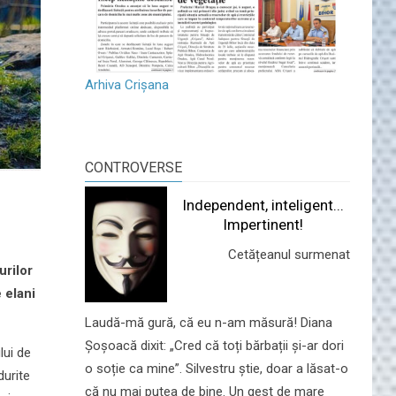
Arhiva Crișana
CONTROVERSE
Independent, inteligent...
Impertinent!
Cetățeanul surmenat
urilor
 elani
Laudă-mă gură, că eu n-am măsură! Diana
Șoșoacă dixit: „Cred că toți bărbații și-ar dori
lui de
o soție ca mine”. Silvestru știe, doar a lăsat-o
durite
că nu mai putea de bine. Un gest de mare