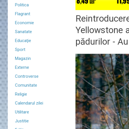
Politica
Flagrant
Reintroducere
Economie
Yellowstone a
Sanatate
pădurilor - Au 
Educaţie
Sport
Magazin
Externe
Controverse
Comunitate
Religie
Calendarul zilei
Utilitare
Justitie