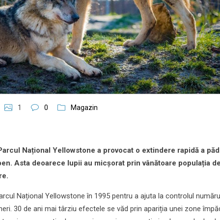
1
0
Magazin
Parcul Național Yellowstone a provocat o extindere rapidă a păd
en. Asta deoarece lupii au micșorat prin vânătoare populația de
re.
Parcul Național Yellowstone în 1995 pentru a ajuta la controlul număru
eri. 30 de ani mai târziu efectele se văd prin apariția unei zone împă