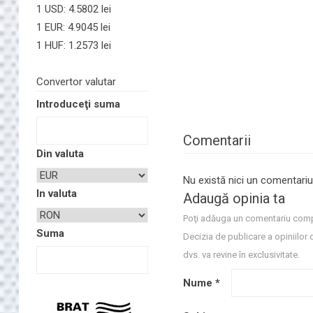
1 USD: 4.5802 lei
1 EUR: 4.9045 lei
1 HUF: 1.2573 lei
Convertor valutar
Introduceţi suma
Comentarii
Din valuta
Nu există nici un comentariu
In valuta
Adaugă opinia ta
Poţi adăuga un comentariu comp
Suma
Decizia de publicare a opiniilor 
dvs. va revine în exclusivitate.
Nume
*