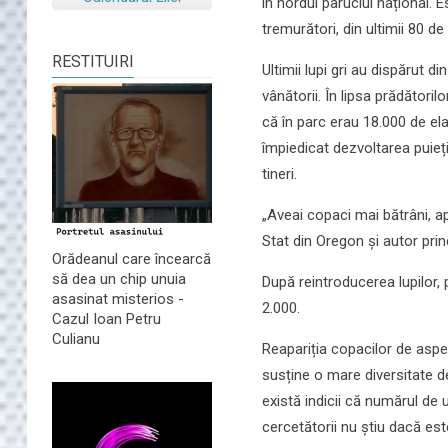
în nordul paruclui național.
tremurători, din ultimii 80 de 
RESTITUIRI
Ultimii lupi gri au dispărut d
vânătorii. În lipsa prădătoril
că în parc erau 18.000 de ela
împiedicat dezvoltarea puiețil
tineri.
„Aveai copaci mai bătrâni, a
Stat din Oregon și autor prin
Orădeanul care încearcă
să dea un chip unuia
După reintroducerea lupilor, 
asasinat misterios -
2.000.
Cazul Ioan Petru
Culianu
Reapariția copacilor de asp
susține o mare diversitate d
există indicii că numărul de 
cercetătorii nu știu dacă es