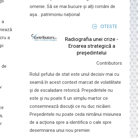
pi
omenie. Să se mai bucure și alți români de
așa... patrimoniu național.
i a
CITESTE
timează
cru a
Radiografia unei crize -
Eroarea strategică a
pi
președintelui
Contributors
a de
Rolul şefului de stat este unul decisiv mai cu
seamă în acest context marcat de volatilitate
v
şi de escaladare retorică. Preşedintele nu
este şi nu poate fi un simplu martor ce
consemnează discuţii ce nu duc nicăieri.
ce
Preşedintele nu poate ceda nimănui misiunea
a,
de a acţiona spre a identifica o cale spre
r
desemnarea unui nou premier.