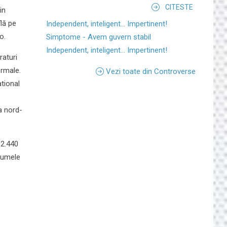
CITESTE
in
flă pe
Independent, inteligent... Impertinent!
o.
Simptome - Avem guvern stabil
Independent, inteligent... Impertinent!
raturi
ermale.
Vezi toate din Controverse
ational
a nord-
 2.440
 numele