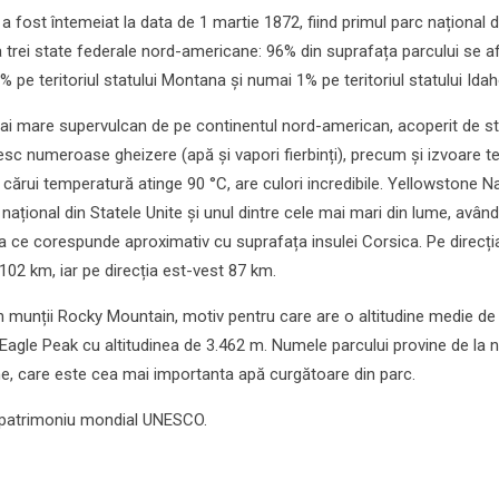
 fost întemeiat la data de 1 martie 1872, fiind primul parc național d
l a trei state federale nord-americane: 96% din suprafața parcului se a
3% pe teritoriul statului Montana și numai 1% pe teritoriul statului Idah
ai mare supervulcan de pe continentul nord-american, acoperit de st
nesc numeroase gheizere (apă și vapori fierbinți), precum și izvoare t
 cărui temperatură atinge 90 °C, are culori incredibile. Yellowstone N
ațional din Statele Unite și unul dintre cele mai mari din lume, având
a ce corespunde aproximativ cu suprafața insulei Corsica. Pe direcți
102 km, iar pe direcția est-vest 87 km.
in munții Rocky Mountain, motiv pentru care are o altitudine medie de
nd Eagle Peak cu altitudinea de 3.462 m. Numele parcului provine de la
ne, care este cea mai importanta apă curgătoare din parc.
t patrimoniu mondial UNESCO.