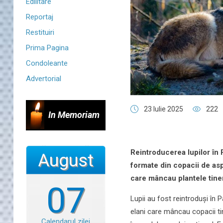
Edilitare
Reportaj
Restituiri
Prima Pagina
Condoleante
Advertorial
23 Iulie 2025
222
In Memoriam
Reintroducerea lupilor în 
August
formate din copacii de asp
care mâncau plantele tine
07
Lupii au fost reintroduși în 
elani care mâncau copacii tin
Calendarul zilei