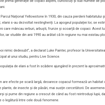
 Este prima generație de copaci aspeni, cunoscuți și sub numele de plo
ani.
in Parcul Național Yellowstone în 1930, din cauza pierderii habitatului ș
or, elanii s-au dezvoltat nestingheriți. La apogeul populației lor, se es
ni care mâncau ierburi, arbuști, frunze și scoarță de copaci. Acest lu
or, iar studiile din anii 1990 au arătat că în regiune nu mai existau plo
poi nimic dedesubt”, a declarat Luke Painter, profesor la Universitate
cipal al unui studiu, pentru Live Science.
populația de elani a fost în scădere ajungând în prezent la aproximati
en are efecte pe scară largă, deoarece copacul formează un habitat 
e plante, de insecte și de păsări, mai susțin cercetătorii. De asemene
urși și pume din regiune a crescut de când au fost reintroduși lupii, da
te o legătură între cele două fenomene.