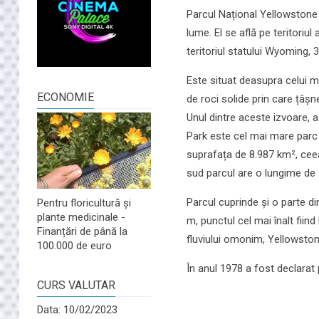
Parcul Național Yellowstone a
lume. El se află pe teritoriu
teritoriul statului Wyoming, 
Este situat deasupra celui m
ECONOMIE
de roci solide prin care țâș
Unul dintre aceste izvoare, a
Park este cel mai mare parc n
suprafața de 8.987 km², cee
sud parcul are o lungime de 
Parcul cuprinde și o parte d
Pentru floricultură și
plante medicinale -
m, punctul cel mai înalt fii
Finanțări de până la
fluviului omonim, Yellowsto
100.000 de euro
În anul 1978 a fost declara
CURS VALUTAR
Data: 10/02/2023