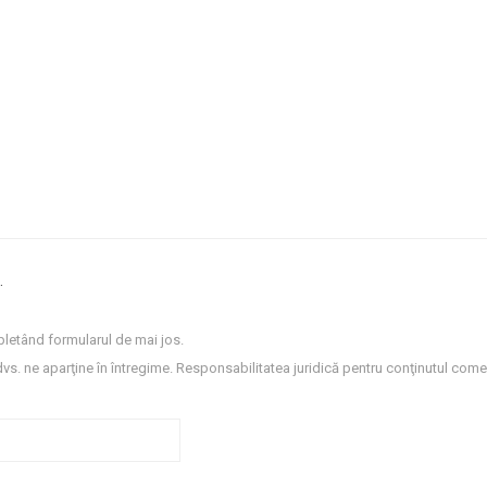
.
letând formularul de mai jos.
dvs. ne aparţine în întregime. Responsabilitatea juridică pentru conţinutul comen