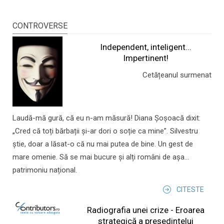
CONTROVERSE
Independent, inteligent...
Impertinent!
Cetățeanul surmenat
Laudă-mă gură, că eu n-am măsură! Diana Șoșoacă dixit:
„Cred că toți bărbații și-ar dori o soție ca mine”. Silvestru
știe, doar a lăsat-o că nu mai putea de bine. Un gest de
mare omenie. Să se mai bucure și alți români de așa...
patrimoniu național.
CITESTE
Radiografia unei crize - Eroarea
strategică a președintelui