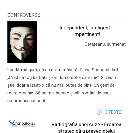
CONTROVERSE
Independent, inteligent...
Impertinent!
Cetățeanul surmenat
Laudă-mă gură, că eu n-am măsură! Diana Șoșoacă dixit:
„Cred că toți bărbații și-ar dori o soție ca mine”. Silvestru
știe, doar a lăsat-o că nu mai putea de bine. Un gest de
mare omenie. Să se mai bucure și alți români de așa...
patrimoniu național.
CITESTE
Radiografia unei crize - Eroarea
strategică a președintelui