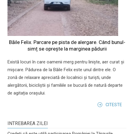
Băile Felix. Parcare pe pista de alergare. Când bunul-
simț se oprește la marginea pădurii
Există locuri în care oamenii merg pentru liniște, aer curat și
mișcare. Pădurea de la Băile Felix este unul dintre ele. O
zonă de relaxare apreciată de localnici și turiști, unde
alergătorii, bicicliștii și familiile se bucură de natură departe
de agitația orașului.
CITESTE
INTREBAREA ZILEI
Credeți că este utilă participarea României la Târgurile