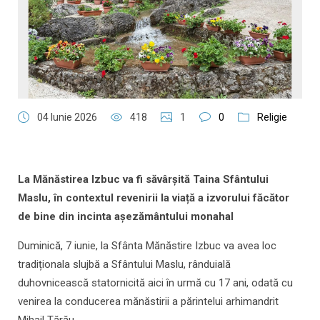
04 Iunie 2026
418
1
0
Religie
La Mănăstirea Izbuc va fi săvârșită Taina Sfântului
Maslu, în contextul revenirii la viață a izvorului făcător
de bine din incinta așezământului monahal
Duminică, 7 iunie, la Sfânta Mănăstire Izbuc va avea loc
tradiționala slujbă a Sfântului Maslu, rânduială
duhovnicească statornicită aici în urmă cu 17 ani, odată cu
venirea la conducerea mănăstirii a părintelui arhimandrit