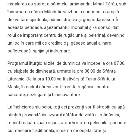
instalarea ca stareț a părintelui arhimandrit Mihail Tărău, sub
îndrumarea căruia Mănăstirea Izbuc a cunoscut o amplă
dezvoltare spirituală, administrativă și gospodărească. În
această perioadă, așezământul monahal și-a consolidat
rolul de important centru de rugăciune și pelerinaj, devenind
un loc în care mii de credincioși găsesc anual alinare
sufletească, sprijin și îndrumare.
Programul liturgic al zilei de duminică va începe la ora 07.00,
cu slujbele de dimineață, urmate la ora 08.00 de Sfânta
Liturghie. De la ora 10.00 va fi săvârșită Taina Sfântului
Maslu, în cadrul căreia vor fi rostite rugăciuni pentru
sănătate, dezlegare și binecuvântare.
La încheierea slujbelor, toți cei prezenți vor fi stropiți cu apă
sfințită provenită din izvorul dătător de viață al mănăstirii,
recent reapărut, iar organizatorii vor oferi pelerinilor pachete
cu mâncare tradițională, în semn de ospitalitate și