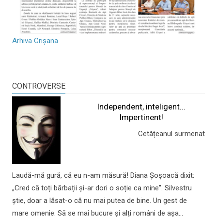
Arhiva Crișana
CONTROVERSE
Independent, inteligent...
Impertinent!
Cetățeanul surmenat
Laudă-mă gură, că eu n-am măsură! Diana Șoșoacă dixit:
„Cred că toți bărbații și-ar dori o soție ca mine”. Silvestru
știe, doar a lăsat-o că nu mai putea de bine. Un gest de
mare omenie. Să se mai bucure și alți români de așa...