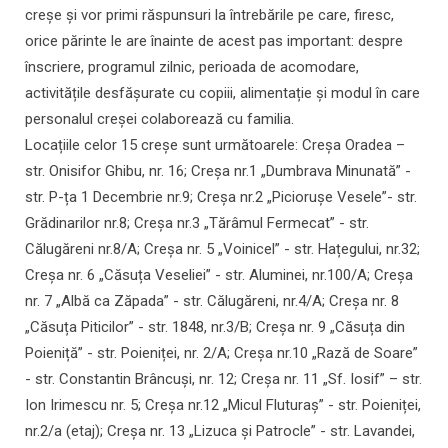
creșe și vor primi răspunsuri la întrebările pe care, firesc,
orice părinte le are înainte de acest pas important: despre
înscriere, programul zilnic, perioada de acomodare,
activitățile desfășurate cu copiii, alimentație și modul în care
personalul creșei colaborează cu familia.
Locațiile celor 15 creșe sunt următoarele: Creșa Oradea –
str. Onisifor Ghibu, nr. 16; Creșa nr.1 „Dumbrava Minunată” -
str. P-ța 1 Decembrie nr.9; Creșa nr.2 „Piciorușe Vesele”- str.
Grădinarilor nr.8; Creșa nr.3 „Tărâmul Fermecat” - str.
Călugăreni nr.8/A; Creșa nr. 5 „Voinicel” - str. Hațegului, nr.32;
Creșa nr. 6 „Căsuța Veseliei” - str. Aluminei, nr.100/A; Creșa
nr. 7 „Albă ca Zăpada” - str. Călugăreni, nr.4/A; Creșa nr. 8
„Căsuța Piticilor” - str. 1848, nr.3/B; Creșa nr. 9 „Căsuța din
Poieniță” - str. Poieniței, nr. 2/A; Creșa nr.10 „Rază de Soare”
- str. Constantin Brâncuși, nr. 12; Creșa nr. 11 „Sf. Iosif” – str.
Ion Irimescu nr. 5; Creșa nr.12 „Micul Fluturaș” - str. Poieniței,
nr.2/a (etaj); Creșa nr. 13 „Lizuca și Patrocle” - str. Lavandei,