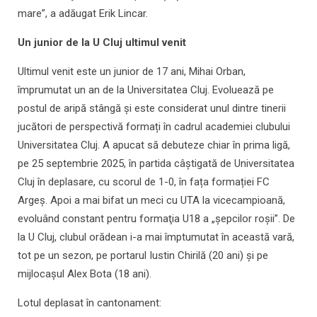
mare”, a adăugat Erik Lincar.
Un junior de la U Cluj ultimul venit
Ultimul venit este un junior de 17 ani, Mihai Orban,
împrumutat un an de la Universitatea Cluj. Evoluează pe
postul de aripă stângă și este considerat unul dintre tinerii
jucători de perspectivă formați în cadrul academiei clubului
Universitatea Cluj. A apucat să debuteze chiar în prima ligă,
pe 25 septembrie 2025, în partida câștigată de Universitatea
Cluj în deplasare, cu scorul de 1-0, în fața formației FC
Argeș. Apoi a mai bifat un meci cu UTA la vicecampioană,
evoluând constant pentru formaţia U18 a „şepcilor roşii”. De
la U Cluj, clubul orădean i-a mai împtumutat în această vară,
tot pe un sezon, pe portarul Iustin Chirilă (20 ani) şi pe
mijlocaşul Alex Bota (18 ani).
Lotul deplasat în cantonament: