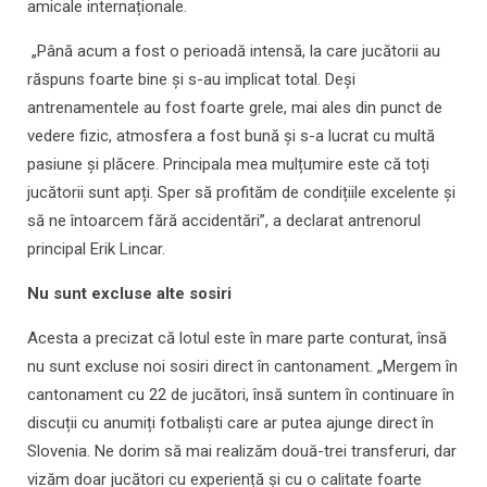
amicale internaționale.
„Până acum a fost o perioadă intensă, la care jucătorii au
răspuns foarte bine și s-au implicat total. Deși
antrenamentele au fost foarte grele, mai ales din punct de
vedere fizic, atmosfera a fost bună și s-a lucrat cu multă
pasiune și plăcere. Principala mea mulțumire este că toți
jucătorii sunt apți. Sper să profităm de condițiile excelente și
să ne întoarcem fără accidentări”, a declarat antrenorul
principal Erik Lincar.
Nu sunt excluse alte sosiri
Acesta a precizat că lotul este în mare parte conturat, însă
nu sunt excluse noi sosiri direct în cantonament. „Mergem în
cantonament cu 22 de jucători, însă suntem în continuare în
discuții cu anumiți fotbaliști care ar putea ajunge direct în
Slovenia. Ne dorim să mai realizăm două-trei transferuri, dar
vizăm doar jucători cu experiență și cu o calitate foarte