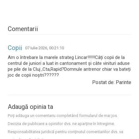
Comentarii
Copii
07 Iulie 2026, 00:21:10
Am o întrebare la marele strateg Lincar!!!!!!Câți copii de la
centrul de juniori a luat in cantonament și câte vinituri aduse
pe pile de la Cluj ,Cta,Rapid?Domnule antrenor chiar va bateți
joc de copii noștri??????
Postat de: Parinte
Adaugă opinia ta
Poţi adăuga un comentariu completând formularul de mai jos.
Decizia de publicare a opiniilor dvs. ne aparţine în întregime.
Responsabilitatea juridică pentru conţinutul comentariilor dvs. va