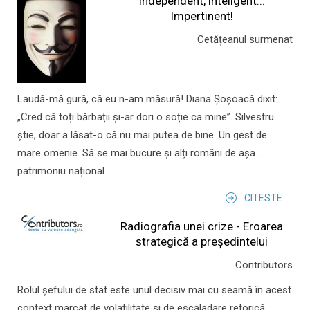
Independent, inteligent...
Impertinent!
Cetățeanul surmenat
Laudă-mă gură, că eu n-am măsură! Diana Șoșoacă dixit:
„Cred că toți bărbații și-ar dori o soție ca mine”. Silvestru
știe, doar a lăsat-o că nu mai putea de bine. Un gest de
mare omenie. Să se mai bucure și alți români de așa...
patrimoniu național.
CITESTE
Radiografia unei crize - Eroarea
strategică a președintelui
Contributors
Rolul şefului de stat este unul decisiv mai cu seamă în acest
context marcat de volatilitate şi de escaladare retorică.