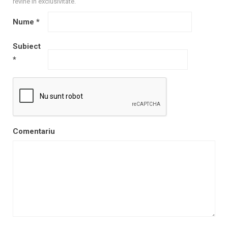
revine în exclusivitate.
Nume
*
Subiect
*
Comentariu