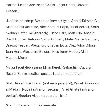
Portari: Iustin Constantin Chirilă, Edgar Cadar, Răzvan
Cutean.
Jucători de câmp: Szabolcs Istvan Kilyén, Andrei Răzvan Gal,
Marius Paul Antoche, Abel Samuel Popa, Mihai Velisar, Sorin
Șerban, Peter Gal-Andrezly, Tudor Călin, Ioan Filip, Angelo
David Cocian, Antonio Ovidiu Cruceru, Matei Andrei Berchez,
Dragoș Tescan, Alexandru Cristian Bota, Alex Mihai Orban,
Ioan Hora, Alexandru Boiciuc, Nicu Ionel Modan, Mark
Horațiu Moruț.
Nu au făcut deplasarea Mihai Kereki, Sebastian Cucu și
Răzvan Gunie, jucători puşi pe lista de transferuri.
Staff tehnic: Erik Lincar (antrenor principal), Viorel Domocoș
și Mădălin Popa (antrenori secunzi), Vlad Ghețe (antrenor
portari), Bogdan Aldea (preparator fizic).
Stagiu cu patru jocuri amicale