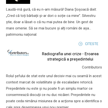
Laudă-mă gură, că eu n-am măsură! Diana Șoșoacă dixit:
„Cred că toți bărbații și-ar dori o soție ca mine”. Silvestru
știe, doar a lăsat-o că nu mai putea de bine. Un gest de
mare omenie. Să se mai bucure și alți români de așa...
patrimoniu național.
CITESTE
Radiografia unei crize - Eroarea
strategică a președintelui
Contributors
Rolul şefului de stat este unul decisiv mai cu seamă în acest
context marcat de volatilitate şi de escaladare retorică.
Preşedintele nu este şi nu poate fi un simplu martor ce
consemnează discuţii ce nu duc nicăieri. Preşedintele nu
poate ceda nimănui misiunea de a acţiona spre a identifica o
cale spre desemnarea unui nou premier.