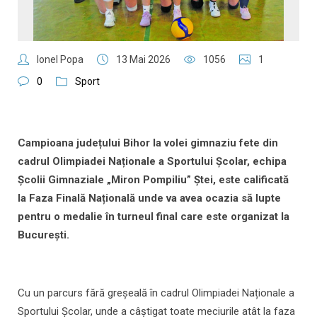
Ionel Popa
13 Mai 2026
1056
1
0
Sport
Campioana județului Bihor la volei gimnaziu fete din
cadrul Olimpiadei Naționale a Sportului Școlar, echipa
Școlii Gimnaziale „Miron Pompiliu” Ștei, este calificată
la Faza Finală Națională unde va avea ocazia să lupte
pentru o medalie în turneul final care este organizat la
București.
Cu un parcurs fără greșeală în cadrul Olimpiadei Naționale a
Sportului Școlar, unde a câștigat toate meciurile atât la faza