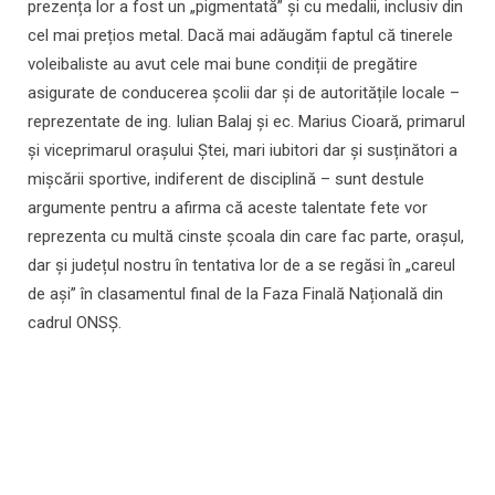
prezența lor a fost un „pigmentată” și cu medalii, inclusiv din
cel mai prețios metal. Dacă mai adăugăm faptul că tinerele
voleibaliste au avut cele mai bune condiții de pregătire
asigurate de conducerea școlii dar și de autoritățile locale –
reprezentate de ing. Iulian Balaj și ec. Marius Cioară, primarul
și viceprimarul orașului Ștei, mari iubitori dar și susținători a
mișcării sportive, indiferent de disciplină – sunt destule
argumente pentru a afirma că aceste talentate fete vor
reprezenta cu multă cinste școala din care fac parte, orașul,
dar și județul nostru în tentativa lor de a se regăsi în „careul
de ași” în clasamentul final de la Faza Finală Națională din
cadrul ONSȘ.