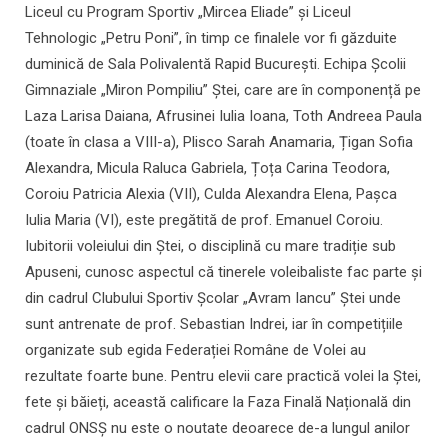
Liceul cu Program Sportiv „Mircea Eliade” și Liceul
Tehnologic „Petru Poni”, în timp ce finalele vor fi găzduite
duminică de Sala Polivalentă Rapid București. Echipa Școlii
Gimnaziale „Miron Pompiliu” Ștei, care are în componență pe
Laza Larisa Daiana, Afrusinei Iulia Ioana, Toth Andreea Paula
(toate în clasa a VIII-a), Plisco Sarah Anamaria, Țigan Sofia
Alexandra, Micula Raluca Gabriela, Țoța Carina Teodora,
Coroiu Patricia Alexia (VII), Culda Alexandra Elena, Pașca
Iulia Maria (VI), este pregătită de prof. Emanuel Coroiu.
Iubitorii voleiului din Ștei, o disciplină cu mare tradiție sub
Apuseni, cunosc aspectul că tinerele voleibaliste fac parte și
din cadrul Clubului Sportiv Școlar „Avram Iancu” Ștei unde
sunt antrenate de prof. Sebastian Indrei, iar în competițiile
organizate sub egida Federației Române de Volei au
rezultate foarte bune. Pentru elevii care practică volei la Ștei,
fete și băieți, această calificare la Faza Finală Națională din
cadrul ONSȘ nu este o noutate deoarece de-a lungul anilor