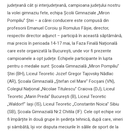
județeană cât și interjudețeană, campioana județului nostru
la volei gimnaziu fete, echipa Școlii Gimnaziale „Miron
Pompiliu” Ștei – a cărei conducere este compusă din
profesorii Emanuel Coroiu și Romulus Fășie, director,
respectiv director adjunct – participă în această săptămână,
mai precis în perioada 14-17 mai, la Faza Finală Națională
care este organizată la București, unde vor fi prezente
campioanele a opt județe. Echipele participante în lupta
pentru o medalie sunt: Școala Gimnazială „Miron Pompiliu”
Ștei (BH), Liceul Teoretic Jozef Gregor Tajovsky Nădlac
(AR), Școala Gimnazială „Ștefan cel Mare” Focșani (VN),
Colegiul Național „Nicolae Titulescu” Craiova (DJ), Liceul
Teoretic „Marin Preda” București (B), Liceul Teoretic
„Waldorf” Iași (IS), Liceul Teoretic „Constantin Noica” Sibiu
(SB), Școala Gimnazială Nr.2 Chitila (IF). Cele opt echipe vor
fi împărțite în două grupe în ședința tehnică, după care, vineri
și sâmbătă, își vor disputa meciurile în sălile de sport de la