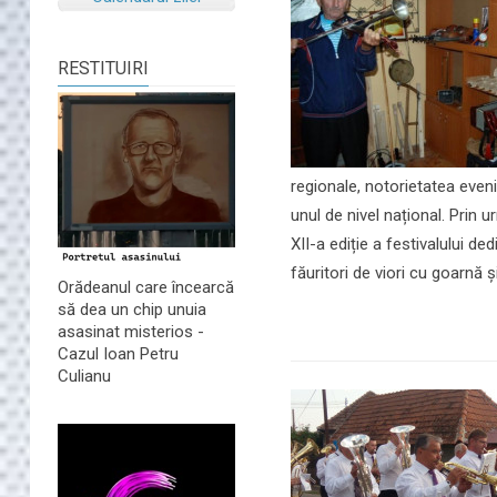
RESTITUIRI
regionale, notorietatea even
unul de nivel național. Prin
XII-a ediție a festivalului d
făuritori de viori cu goarnă ș
Orădeanul care încearcă
să dea un chip unuia
asasinat misterios -
Cazul Ioan Petru
Culianu