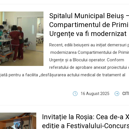
Spitalul Municipal Beiuș 
Compartimentul de Primi
Urgențe va fi modernizat
Recent, edilii beiușeni au inițiat demersuri
modernizarea Compartimentului de Primi
Urgențe și a Blocului operator. Conform
referatului de aprobare anexat proiectului
nițiată pentru a facilita „desfășurarea actului medical de tratament al
16 August 2025
CI
Invitație la Roșia: Cea de-a X
ediție a Festivalului-Concurs