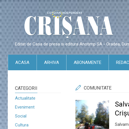
Editat de Casa de presa si editura Anotimp SA - Oradea, Du
ACASA
ARHIVA
ABONAMENTE
REDAC
COMUNITATE
CATEGORII
Actualitate
Salv
Eveniment
Criş
Social
Salvamo
Cultura