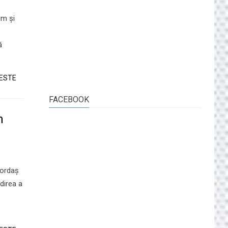
um și
ă
TESTE
FACEBOOK
n
iordaș
direa a