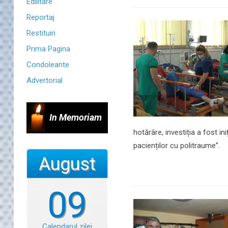
Edilitare
Reportaj
Restituiri
Prima Pagina
Condoleante
Advertorial
In Memoriam
hotărâre, investiția a fost i
pacienților cu politraume”.
August
09
Calendarul zilei