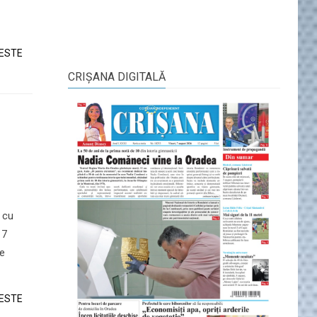
TESTE
CRIŞANA DIGITALĂ
i cu
17
pe
TESTE