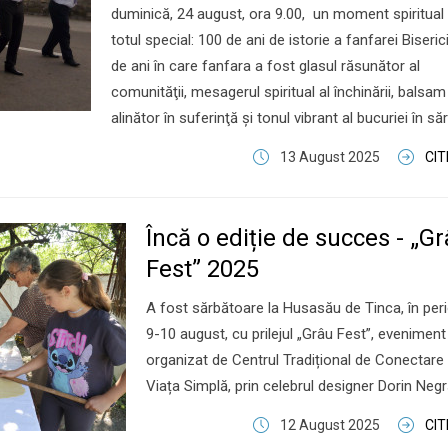
duminică, 24 august, ora 9.00, un moment spiritual
totul special: 100 de ani de istorie a fanfarei Biserici
de ani în care fanfara a fost glasul răsunător al
comunităţii, mesagerul spiritual al închinării, balsam
alinător în suferinţă şi tonul vibrant al bucuriei în săr
13 August 2025
CI
Încă o ediție de succes - „G
Fest” 2025
A fost sărbătoare la Husasău de Tinca, în per
9-10 august, cu prilejul „Grâu Fest”, eveniment
organizat de Centrul Tradițional de Conectare 
Viața Simplă, prin celebrul designer Dorin Negr
12 August 2025
CI