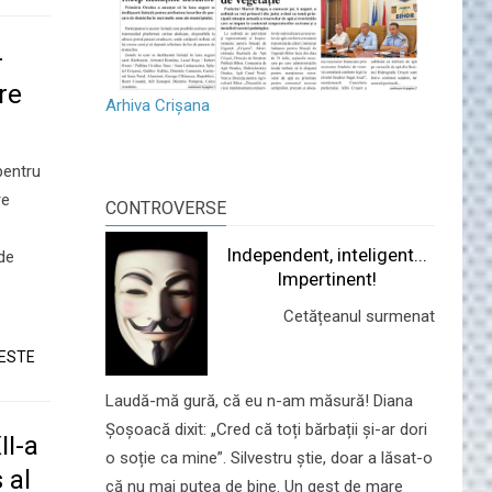
–
re
Arhiva Crișana
 pentru
re
CONTROVERSE
Independent, inteligent...
 de
Impertinent!
Cetățeanul surmenat
TESTE
Laudă-mă gură, că eu n-am măsură! Diana
Șoșoacă dixit: „Cred că toți bărbații și-ar dori
II-a
o soție ca mine”. Silvestru știe, doar a lăsat-o
 al
că nu mai putea de bine. Un gest de mare