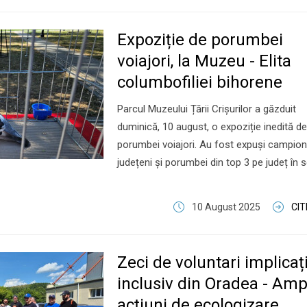
Expoziție de porumbei
voiajori, la Muzeu - Elita
columbofiliei bihorene
Parcul Muzeului Țării Crișurilor a găzduit
duminică, 10 august, o expoziție inedită de
porumbei voiajori. Au fost expuși campion
județeni și porumbei din top 3 pe județ în 
10 August 2025
CI
Zeci de voluntari implicați
inclusiv din Oradea - Amp
acțiuni de ecologizare