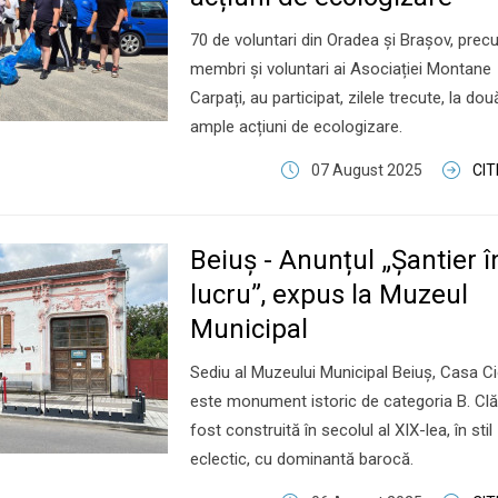
70 de voluntari din Oradea și Brașov, prec
membri și voluntari ai Asociației Montane
Carpați, au participat, zilele trecute, la dou
ample acțiuni de ecologizare.
07 August 2025
CI
Beiuș - Anunțul „Șantier î
lucru”, expus la Muzeul
Municipal
Sediu al Muzeului Municipal Beiuș, Casa C
este monument istoric de categoria B. Clă
fost construită în secolul al XIX-lea, în stil
eclectic, cu dominantă barocă.