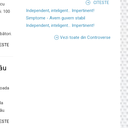
CITESTE
 cu
Independent, inteligent... Impertinent!
i. 100
Simptome - Avem guvern stabil
Independent, inteligent... Impertinent!
bători.
Vezi toate din Controverse
TESTE
râu
ioada
la
ău.
TESTE