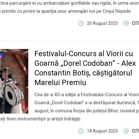
tiva parcurgerii ei cu ambarcaţiuni gonflabile sau rigide, în urma unor
i primite cu privire la apariţia unor amenajări noi pe Crişul Repede.
20 August 2025
CI
Festivalul-Concurs al Viorii cu
Goarnă „Dorel Codoban” - Alex
Constantin Botiș, câştigătorul
Marelui Premiu
Cea de-a XII-a ediție a Festivalului-Concurs al Viori
Goarnă „Dorel Codoban” s-a desfășurat duminică, 
august, în comuna Roșia din județul Bihor, reunind 
 tineri instrumentiști și artiști îndrăgiți.
18 August 2025
CI