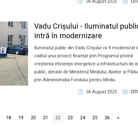
06 August 2025
CI
Vadu Crişului - Iluminatul publi
intră în modernizare
Iluminatul public din Vadu Crişului va fi modernizat î
cadrul unui proiect finanțat prin Programul privind
creșterea eficienței energetice a infrastructurii de i
public, derulat de Ministerul Mediului, Apelor și Pădur
prin Administrația Fondului pentru Mediu.
06 August 2025
CI
18
19
20
21
22
23
24
25
26
»