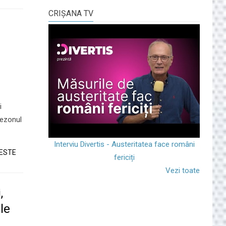
CRIŞANA TV
i
sezonul
Interviu Divertis - Austeritatea face români
TESTE
fericiți
Vezi toate
,
le