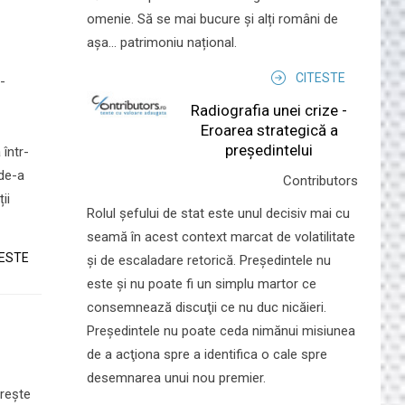
omenie. Să se mai bucure și alți români de
așa... patrimoniu național.
CITESTE
-
Radiografia unei crize -
Eroarea strategică a
președintelui
într-
 de-a
Contributors
ii
Rolul şefului de stat este unul decisiv mai cu
seamă în acest context marcat de volatilitate
TESTE
şi de escaladare retorică. Preşedintele nu
este şi nu poate fi un simplu martor ce
consemnează discuţii ce nu duc nicăieri.
Preşedintele nu poate ceda nimănui misiunea
de a acţiona spre a identifica o cale spre
desemnarea unui nou premier.
oreşte