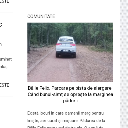
TESTE
COMUNITATE
c
n
luminat
ilor,
TESTE
Băile Felix. Parcare pe pista de alergare.
Când bunul-simț se oprește la marginea
pădurii
Există locuri în care oamenii merg pentru
liniște, aer curat și mișcare. Pădurea de la
Băile Felix este unul dintre ele. O zonă de