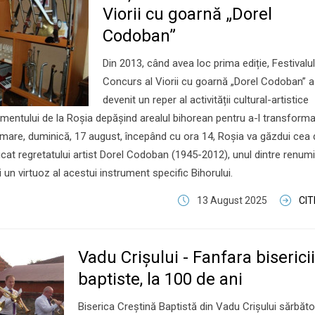
Viorii cu goarnă „Dorel
Codoban”
Din 2013, când avea loc prima ediție, Festivalul
Concurs al Viorii cu goarnă „Dorel Codoban” a
devenit un reper al activității cultural-artistice
imentului de la Roșia depășind arealul bihorean pentru a-l transforma 
 urmare, duminică, 17 august, începând cu ora 14, Roșia va găzdui cea
edicat regretatului artist Dorel Codoban (1945-2012), unul dintre renumiț
i un virtuoz al acestui instrument specific Bihorului.
13 August 2025
CI
Vadu Crişului - Fanfara bisericii
baptiste, la 100 de ani
Biserica Creștină Baptistă din Vadu Crișului sărbăt