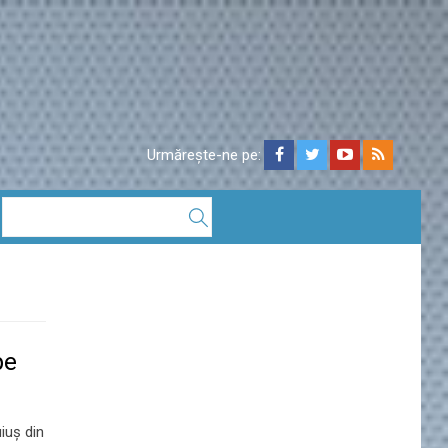
Urmărește-ne pe:
pe
iuş din