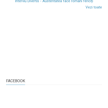
Interviu Divertis - Austeritatea face români fericiți
Vezi toate
FACEBOOK