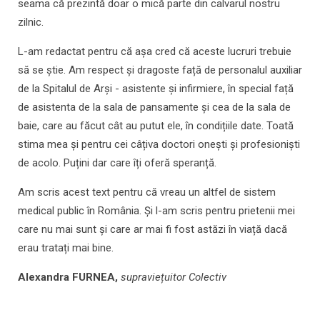
seama că prezintă doar o mică parte din calvarul nostru
zilnic.
L-am redactat pentru că așa cred că aceste lucruri trebuie
să se știe. Am respect și dragoste față de personalul auxiliar
de la Spitalul de Arși - asistente și infirmiere, în special față
de asistenta de la sala de pansamente și cea de la sala de
baie, care au făcut cât au putut ele, în condițiile date. Toată
stima mea și pentru cei câțiva doctori onești și profesioniști
de acolo. Puțini dar care îți oferă speranță.
Am scris acest text pentru că vreau un altfel de sistem
medical public în România. Și l-am scris pentru prietenii mei
care nu mai sunt și care ar mai fi fost astăzi în viață dacă
erau tratați mai bine.
Alexandra FURNEA,
supraviețuitor Colectiv