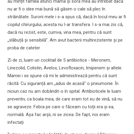
au mințit familia atunci mama și sora mea au întrebat dacă
nu ar fi o idee mai bună să găsim o cale să plec în
străinătate. Surorii mele i s-a spus că, dacă în locul meu ar fi
copilul chirurgului, acesta nu l-ar transfera. I s-a mai zis că,
dacă nu rezist, este, cumva, vina mea, pentru că sunt
„slăbuță și sensibilă”. Am avut bacterii multirezistente și pe
proba de cateter.
Zi de zi, luam un cocktail de 5 antibiotice - Meronem,
Linezolid, Colistin, Avelox, Levofloxacin, Imipenem și altele.
Mamei i se spune că mi le administrează pentru că sunt
răcită. Cu siguranță am „adus de acasă” o pneumonie. În
niciun caz nu am dobândit-o în spital. Antibioticele le luam
preventiv, ca boala mea, de care eram tot eu de vină, să nu
se agraveze. Febra pe care o făceam cu toții era și ea,
normală. Așa fac arșii, ni se zicea. De fapt, noi eram
infectați.