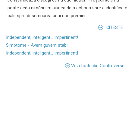
consemnează discuţii ce nu duc nicăieri. Preşedintele nu
poate ceda nimănui misiunea de a acţiona spre a identifica o
cale spre desemnarea unui nou premier.
CITESTE
Independent, inteligent... Impertinent!
Simptome - Avem guvern stabil
Independent, inteligent... Impertinent!
Vezi toate din Controverse