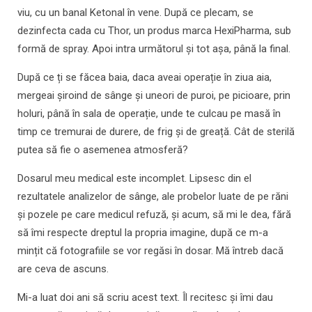
viu, cu un banal Ketonal în vene. După ce plecam, se
dezinfecta cada cu Thor, un produs marca HexiPharma, sub
formă de spray. Apoi intra următorul și tot așa, până la final.
După ce ți se făcea baia, daca aveai operație în ziua aia,
mergeai șiroind de sânge și uneori de puroi, pe picioare, prin
holuri, până în sala de operație, unde te culcau pe masă în
timp ce tremurai de durere, de frig și de greață. Cât de sterilă
putea să fie o asemenea atmosferă?
Dosarul meu medical este incomplet. Lipsesc din el
rezultatele analizelor de sânge, ale probelor luate de pe răni
și pozele pe care medicul refuză, și acum, să mi le dea, fără
să îmi respecte dreptul la propria imagine, după ce m-a
mințit că fotografiile se vor regăsi în dosar. Mă întreb dacă
are ceva de ascuns.
Mi-a luat doi ani să scriu acest text. Îl recitesc și îmi dau