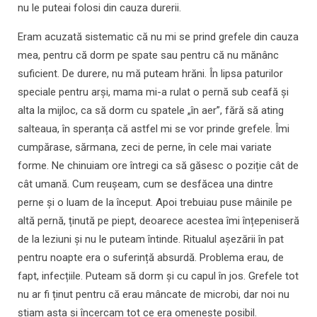
nu le puteai folosi din cauza durerii.
Eram acuzată sistematic că nu mi se prind grefele din cauza
mea, pentru că dorm pe spate sau pentru că nu mănânc
suficient. De durere, nu mă puteam hrăni. În lipsa paturilor
speciale pentru arși, mama mi-a rulat o pernă sub ceafă și
alta la mijloc, ca să dorm cu spatele „în aer”, fără să ating
salteaua, în speranța că astfel mi se vor prinde grefele. Îmi
cumpărase, sărmana, zeci de perne, în cele mai variate
forme. Ne chinuiam ore întregi ca să găsesc o poziție cât de
cât umană. Cum reușeam, cum se desfăcea una dintre
perne și o luam de la început. Apoi trebuiau puse mâinile pe
altă pernă, ținută pe piept, deoarece acestea îmi înțepeniseră
de la leziuni și nu le puteam întinde. Ritualul așezării în pat
pentru noapte era o suferință absurdă. Problema erau, de
fapt, infecțiile. Puteam să dorm și cu capul în jos. Grefele tot
nu ar fi ținut pentru că erau mâncate de microbi, dar noi nu
știam asta și încercam tot ce era omenește posibil.