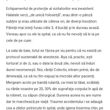
Echipamentul de protecție al vizitatorilor era inexistent.
Halatele verzi, „de unică folosință”, erau dintr-o pânză
subțire și erau utilizate de câteva ori, de diverși însoțitori.
Părinții mai isteți furau câte 3, 4 bucăți și le duceau acasă.
Veneau apoi cu ele la spital, ca să nu fie nevoiți să le ia pe
cele de pe cuier.
La sala de baie, totul se făcea pe viu pentru că nu există un
protocol sustenabil de anestezie. Așa că, practic, ești
torturat zi de zi, sau o data la două zile, nevoit să înduri
dureri neomenești. Noi, răniții Colectiv, intram primii, dis de
dimineață, ca să nu fim expuși la microbii altor pacienți.
Mergeam acolo pe bandă rulantă, ca mieii la tăiat, scăldați
cu rănile noastre pe 20, 30% din suprafața corpului în apă de
la robinet, cu săpun chirurgical. Durerea aceea nu are nume
dar te marchează pe viață. Traumei accidentului i se adaugă
cea a zilelor petrecute în spital, unde igiena însemna chin, pe