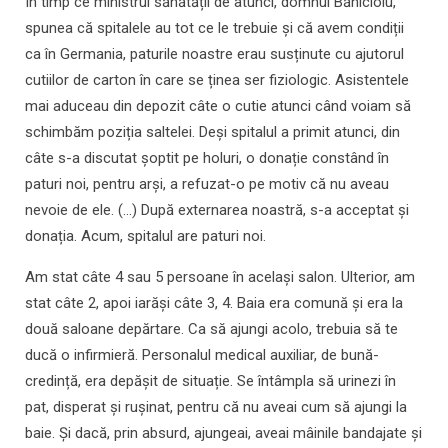
În timp ce ministrul sănătății de atunci, domnul Bănicioiu,
spunea că spitalele au tot ce le trebuie și că avem condiții
ca în Germania, paturile noastre erau susținute cu ajutorul
cutiilor de carton în care se ținea ser fiziologic. Asistentele
mai aduceau din depozit câte o cutie atunci când voiam să
schimbăm poziția saltelei. Deși spitalul a primit atunci, din
câte s-a discutat șoptit pe holuri, o donație constând în
paturi noi, pentru arși, a refuzat-o pe motiv că nu aveau
nevoie de ele. (...) După externarea noastră, s-a acceptat și
donația. Acum, spitalul are paturi noi.
Am stat câte 4 sau 5 persoane în același salon. Ulterior, am
stat câte 2, apoi iarăși câte 3, 4. Baia era comună și era la
două saloane depărtare. Ca să ajungi acolo, trebuia să te
ducă o infirmieră. Personalul medical auxiliar, de bună-
credință, era depășit de situație. Se întâmpla să urinezi în
pat, disperat și rușinat, pentru că nu aveai cum să ajungi la
baie. Și dacă, prin absurd, ajungeai, aveai mâinile bandajate și