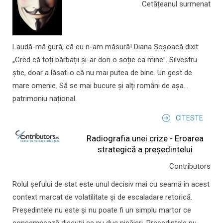
Cetățeanul surmenat
Laudă-mă gură, că eu n-am măsură! Diana Șoșoacă dixit:
„Cred că toți bărbații și-ar dori o soție ca mine”. Silvestru
știe, doar a lăsat-o că nu mai putea de bine. Un gest de
mare omenie. Să se mai bucure și alți români de așa...
patrimoniu național.
CITESTE
Radiografia unei crize - Eroarea
strategică a președintelui
Contributors
Rolul şefului de stat este unul decisiv mai cu seamă în acest
context marcat de volatilitate şi de escaladare retorică.
Preşedintele nu este şi nu poate fi un simplu martor ce