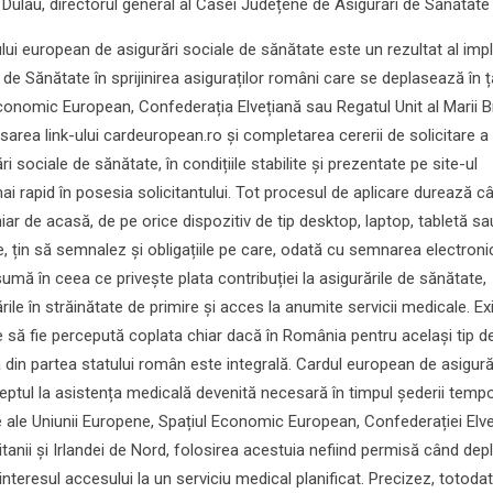
l Dulău, directorul general al Casei Județene de Asigurări de Sănătate 
dului european de asigurări sociale de sănătate este un rezultat al impli
de Sănătate în sprijinirea asiguraților români care se deplasează în ță
conomic European, Confederația Elvețiană sau Regatul Unit al Marii Br
esarea link-ului cardeuropean.ro și completarea cererii de solicitare a
 sociale de sănătate, în condițiile stabilite și prezentate pe site-ul
ai rapid în posesia solicitantului. Tot procesul de aplicare durează c
iar de acasă, de pe orice dispozitiv de tip desktop, laptop, tabletă sa
, țin să semnalez și obligațiile pe care, odată cu semnarea electroni
asumă în ceea ce privește plata contribuției la asigurările de sănătate,
ările în străinătate de primire și acces la anumite servicii medicale. Ex
te să fie percepută coplata chiar dacă în România pentru același tip d
 din partea statului român este integrală. Cardul european de asigură
eptul la asistența medicală devenită necesară în timpul șederii temp
e ale Uniunii Europene, Spațiul Economic European, Confederației Elv
ritanii și Irlandei de Nord, folosirea acestuia nefiind permisă când de
 interesul accesului la un serviciu medical planificat. Precizez, totodat