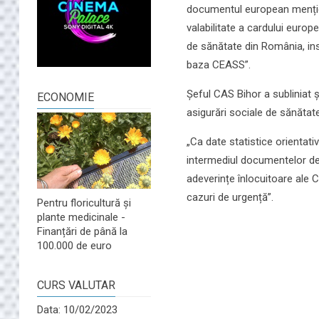
documentul european menționa
valabilitate a cardului europ
de sănătate din România, ins
baza CEASS”.
Șeful CAS Bihor a subliniat ș
ECONOMIE
asigurări sociale de sănătat
„Ca date statistice orientati
intermediul documentelor de
adeverințe înlocuitoare ale 
cazuri de urgență”.
Pentru floricultură și
plante medicinale -
Finanțări de până la
100.000 de euro
CURS VALUTAR
Data: 10/02/2023