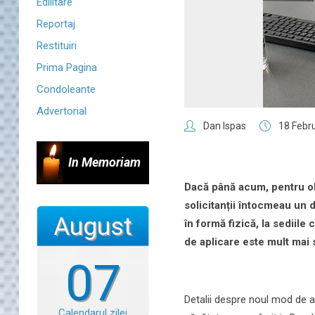
Edilitare
Reportaj
Restituiri
Prima Pagina
Condoleante
Advertorial
Dan Ispas
18 Febr
In Memoriam
Dacă până acum, pentru ob
solicitanții întocmeau un 
August
în formă fizică, la sediile
de aplicare este mult mai s
07
Detalii despre noul mod de ap
Calendarul zilei