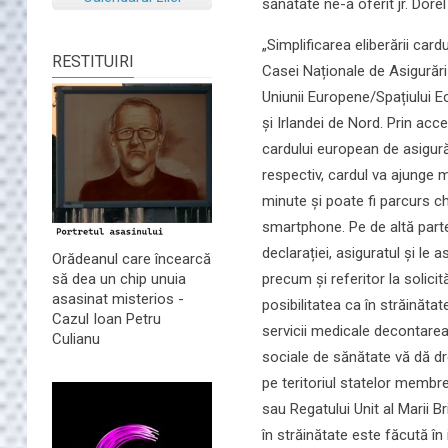
sănătate ne-a oferit jr. Dore
„Simplificarea eliberării car
RESTITUIRI
Casei Naționale de Asigurări 
Uniunii Europene/Spațiului E
și Irlandei de Nord. Prin acc
cardului european de asigurări
respectiv, cardul va ajunge m
minute și poate fi parcurs ch
smartphone. Pe de altă parte
declarației, asiguratul și le 
Orădeanul care încearcă
precum și referitor la solicit
să dea un chip unuia
asasinat misterios -
posibilitatea ca în străinăta
Cazul Ioan Petru
servicii medicale decontarea
Culianu
sociale de sănătate vă dă dr
pe teritoriul statelor membr
sau Regatului Unit al Marii B
în străinătate este făcută în