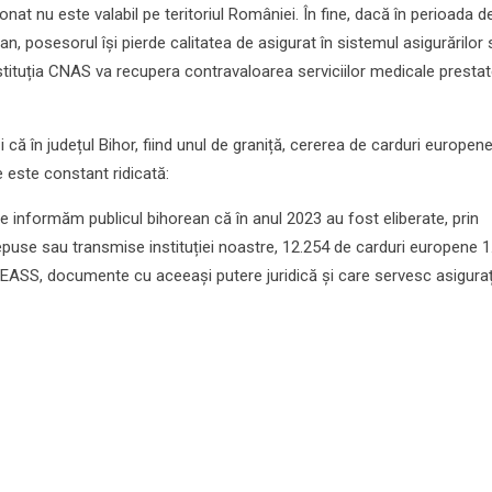
t nu este valabil pe teritoriul României. În fine, dacă în perioada d
ean, posesorul își pierde calitatea de asigurat în sistemul asigurărilor 
tituția CNAS va recupera contravaloarea serviciilor medicale prestat
i că în județul Bihor, fiind unul de graniță, cererea de carduri europen
e este constant ridicată:
ve informăm publicul bihorean că în anul 2023 au fost eliberate, prin
puse sau transmise instituției noastre, 12.254 de carduri europene 1
CEASS, documente cu aceeași putere juridică și care servesc asigurați