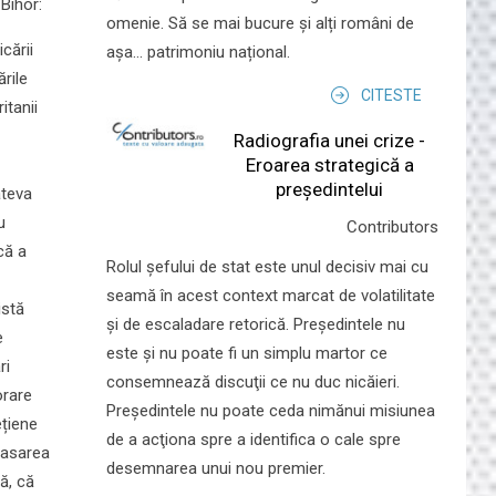
Bihor:
omenie. Să se mai bucure și alți români de
cării
așa... patrimoniu național.
rile
CITESTE
itanii
Radiografia unei crize -
Eroarea strategică a
președintelui
âteva
u
Contributors
că a
Rolul şefului de stat este unul decisiv mai cu
seamă în acest context marcat de volatilitate
istă
şi de escaladare retorică. Preşedintele nu
e
este şi nu poate fi un simplu martor ce
ri
consemnează discuţii ce nu duc nicăieri.
orare
Preşedintele nu poate ceda nimănui misiunea
ețiene
de a acţiona spre a identifica o cale spre
plasarea
desemnarea unui nou premier.
ă, că