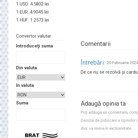
1 USD: 4.5802 lei
1 EUR: 4.9045 lei
1 HUF: 1.2573 lei
Convertor valutar
Comentarii
Introduceţi suma
Întrebări
20 Februarie 2024
Din valuta
De ce nu se rezolvă și cardur
In valuta
Adaugă opinia ta
Suma
Poţi adăuga un comentariu comp
Decizia de publicare a opiniilor 
dvs. va revine în exclusivitate.