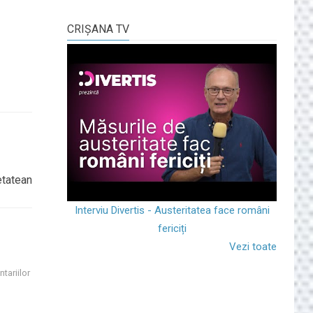
CRIŞANA TV
etatean
Interviu Divertis - Austeritatea face români
fericiți
Vezi toate
tariilor