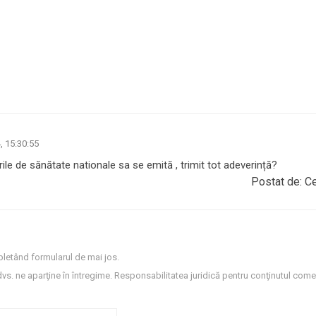
, 15:30:55
ile de sănătate nationale sa se emită , trimit tot adeverință?
Postat de: C
letând formularul de mai jos.
dvs. ne aparţine în întregime. Responsabilitatea juridică pentru conţinutul comen