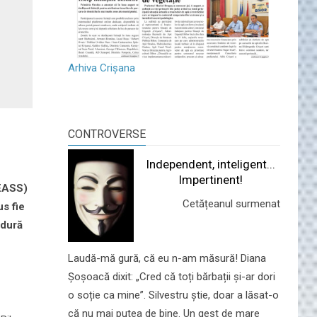
Arhiva Crișana
CONTROVERSE
Independent, inteligent...
Impertinent!
CEASS)
Cetățeanul surmenat
s fie
edură
Laudă-mă gură, că eu n-am măsură! Diana
Șoșoacă dixit: „Cred că toți bărbații și-ar dori
o soție ca mine”. Silvestru știe, doar a lăsat-o
că nu mai putea de bine. Un gest de mare