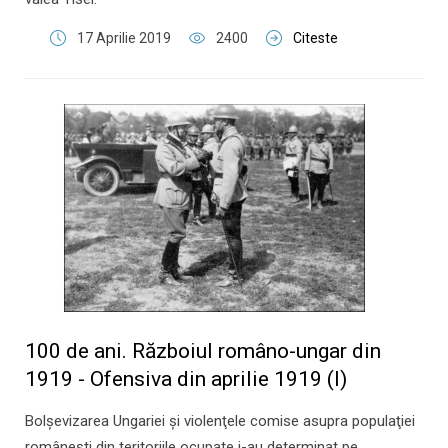
17 Aprilie 2019
2400
Citeste
100 de ani. Războiul româno-ungar din
1919 - Ofensiva din aprilie 1919 (I)
Bolşevizarea Ungariei şi violenţele comise asupra populaţiei
româneşti din teritoriile ocupate i-au determinat pe