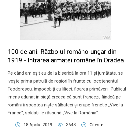
100 de ani. Războiul româno-ungar din
1919 - Intrarea armatei române în Oradea
Pe când am eşit eu de la biserică la ora 11 şi jumătate, se
iveşte prima patrulă de roşiori în frunte cu locotenentul
Teodorescu, împodobiţi cu lilieci, floarea primăverii. Publicul
imens adunat în piaţă credea că sunt francezi, fiindcă pe
români îi socotea nişte sălbateci şi erupe frenetic „Vive la
France”, soldaţii le răspund „Vive la România”.
18 Aprilie 2019
3648
Citeste