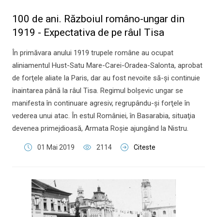
100 de ani. Războiul româno-ungar din
1919 - Expectativa de pe râul Tisa
În primăvara anului 1919 trupele române au ocupat
aliniamentul Hust-Satu Mare-Carei-Oradea-Salonta, aprobat
de forţele aliate la Paris, dar au fost nevoite să-şi continuie
înaintarea până la râul Tisa. Regimul bolşevic ungar se
manifesta în continuare agresiv, regrupându-şi forţele în
vederea unui atac. În estul României, în Basarabia, situaţia
devenea primejdioasă, Armata Roşie ajungând la Nistru.
01 Mai 2019
2114
Citeste