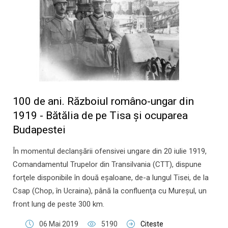
100 de ani. Războiul româno-ungar din
1919 - Bătălia de pe Tisa şi ocuparea
Budapestei
În momentul declanşării ofensivei ungare din 20 iulie 1919,
Comandamentul Trupelor din Transilvania (CTT), dispune
forţele disponibile în două eşaloane, de-a lungul Tisei, de la
Csap (Chop, în Ucraina), până la confluenţa cu Mureşul, un
front lung de peste 300 km.
06 Mai 2019
5190
Citeste