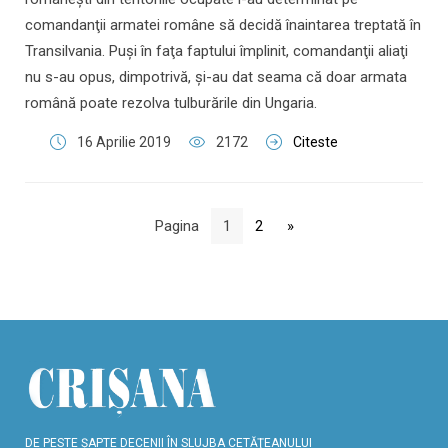
comandanţii armatei române să decidă înaintarea treptată în
Transilvania. Puşi în faţa faptului împlinit, comandanţii aliaţi
nu s-au opus, dimpotrivă, şi-au dat seama că doar armata
română poate rezolva tulburările din Ungaria.
16 Aprilie 2019
2172
Citeste
Pagina
1
2
»
DE PESTE ŞAPTE DECENII ÎN SLUJBA CETĂŢEANULUI