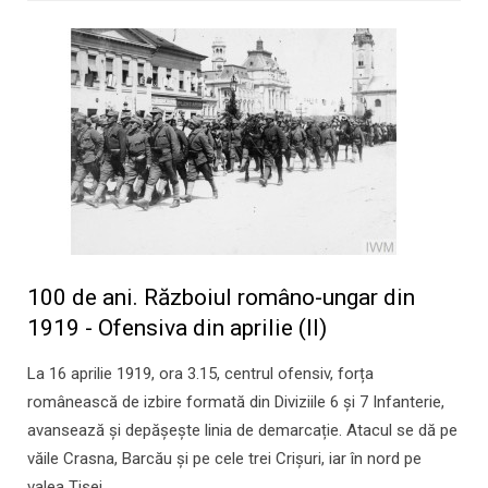
100 de ani. Războiul româno-ungar din
1919 - Ofensiva din aprilie (II)
La 16 aprilie 1919, ora 3.15, centrul ofensiv, forța
românească de izbire formată din Diviziile 6 și 7 Infanterie,
avansează și depășește linia de demarcație. Atacul se dă pe
văile Crasna, Barcău şi pe cele trei Crişuri, iar în nord pe
valea Tisei.