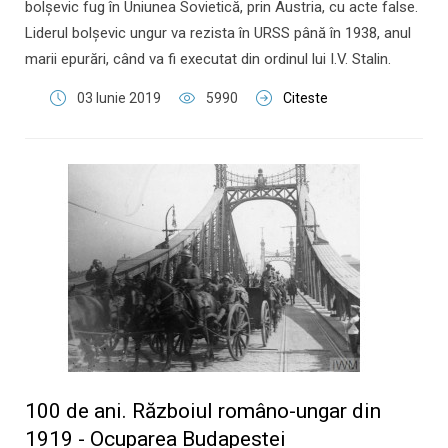
bolşevic fug în Uniunea Sovietică, prin Austria, cu acte false.
Liderul bolşevic ungur va rezista în URSS până în 1938, anul
marii epurări, când va fi executat din ordinul lui I.V. Stalin.
03 Iunie 2019
5990
Citeste
100 de ani. Războiul româno-ungar din
1919 - Ocuparea Budapestei