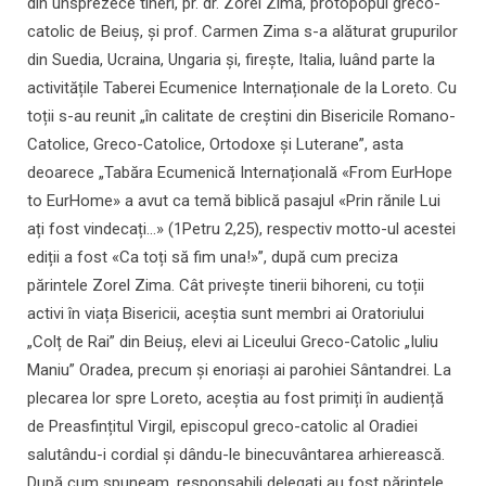
din unsprezece tineri, pr. dr. Zorel Zima, protopopul greco-
catolic de Beiuș, și prof. Carmen Zima s-a alăturat grupurilor
din Suedia, Ucraina, Ungaria și, firește, Italia, luând parte la
activitățile Taberei Ecumenice Internaționale de la Loreto. Cu
toții s-au reunit „în calitate de creștini din Bisericile Romano-
Catolice, Greco-Catolice, Ortodoxe și Luterane”, asta
deoarece „Tabăra Ecumenică Internațională «From EurHope
to EurHome» a avut ca temă biblică pasajul «Prin rănile Lui
ați fost vindecați...» (1Petru 2,25), respectiv motto-ul acestei
ediții a fost «Ca toți să fim una!»”, după cum preciza
părintele Zorel Zima. Cât privește tinerii bihoreni, cu toții
activi în viața Bisericii, aceștia sunt membri ai Oratoriului
„Colț de Rai” din Beiuș, elevi ai Liceului Greco-Catolic „Iuliu
Maniu” Oradea, precum și enoriași ai parohiei Sântandrei. La
plecarea lor spre Loreto, aceștia au fost primiți în audiență
de Preasfințitul Virgil, episcopul greco-catolic al Oradiei
salutându-i cordial și dându-le binecuvântarea arhierească.
După cum spuneam, responsabili delegați au fost părintele