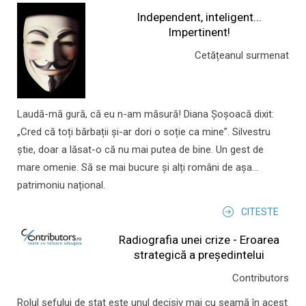
Independent, inteligent...
Impertinent!
Cetățeanul surmenat
Laudă-mă gură, că eu n-am măsură! Diana Șoșoacă dixit:
„Cred că toți bărbații și-ar dori o soție ca mine”. Silvestru
știe, doar a lăsat-o că nu mai putea de bine. Un gest de
mare omenie. Să se mai bucure și alți români de așa...
patrimoniu național.
CITESTE
Radiografia unei crize - Eroarea
strategică a președintelui
Contributors
Rolul şefului de stat este unul decisiv mai cu seamă în acest