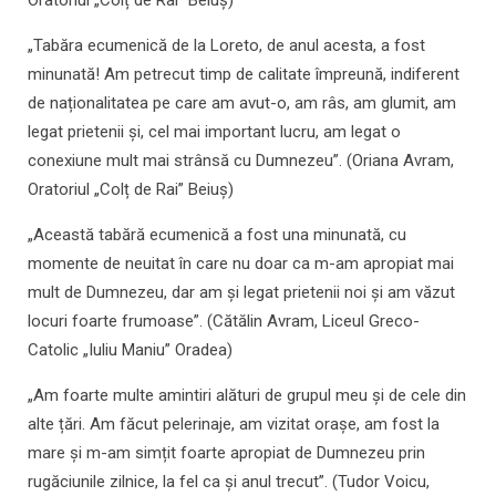
Oratoriul „Colț de Rai” Beiuș)
„Tabăra ecumenică de la Loreto, de anul acesta, a fost
minunată! Am petrecut timp de calitate împreună, indiferent
de naționalitatea pe care am avut-o, am râs, am glumit, am
legat prietenii și, cel mai important lucru, am legat o
conexiune mult mai strânsă cu Dumnezeu”. (Oriana Avram,
Oratoriul „Colț de Rai” Beiuș)
„Această tabără ecumenică a fost una minunată, cu
momente de neuitat în care nu doar ca m-am apropiat mai
mult de Dumnezeu, dar am și legat prietenii noi și am văzut
locuri foarte frumoase”. (Cătălin Avram, Liceul Greco-
Catolic „Iuliu Maniu” Oradea)
„Am foarte multe amintiri alături de grupul meu și de cele din
alte țări. Am făcut pelerinaje, am vizitat orașe, am fost la
mare și m-am simțit foarte apropiat de Dumnezeu prin
rugăciunile zilnice, la fel ca și anul trecut”. (Tudor Voicu,