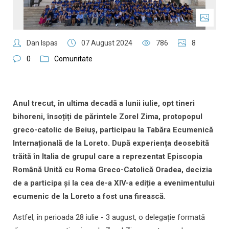
Dan Ispas
07 August 2024
786
8
0
Comunitate
Anul trecut, în ultima decadă a lunii iulie, opt tineri
bihoreni, însoțiți de părintele Zorel Zima, protopopul
greco-catolic de Beiuș, participau la Tabăra Ecumenică
Internațională de la Loreto. După experiența deosebită
trăită în Italia de grupul care a reprezentat Episcopia
Română Unită cu Roma Greco-Catolică Oradea, decizia
de a participa și la cea de-a XIV-a ediție a evenimentului
ecumenic de la Loreto a fost una firească.
Astfel, în perioada 28 iulie - 3 august, o delegație formată