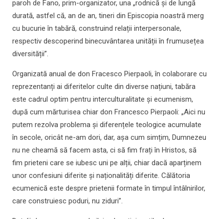
paroh de Fano, prim-organizator, una „rodnică și de lungă
durată, astfel că, an de an, tineri din Episcopia noastră merg
cu bucurie în tabără, construind relații interpersonale,
respectiv descoperind binecuvântarea unității în frumusețea
diversității”.
Organizată anual de don Fracesco Pierpaoli, în colaborare cu
reprezentanți ai diferitelor culte din diverse națiuni, tabăra
este cadrul optim pentru interculturalitate și ecumenism,
după cum mărturisea chiar don Francesco Pierpaoli: „Aici nu
putem rezolva problema și diferențele teologice acumulate
în secole, oricât ne-am dori, dar, așa cum simțim, Dumnezeu
nu ne cheamă să facem asta, ci să fim frați în Hristos, să
fim prieteni care se iubesc uni pe alții, chiar dacă aparținem
unor confesiuni diferite și naționalități diferite. Călătoria
ecumenică este despre prietenii formate în timpul întâlnirilor,
care construiesc poduri, nu ziduri”.