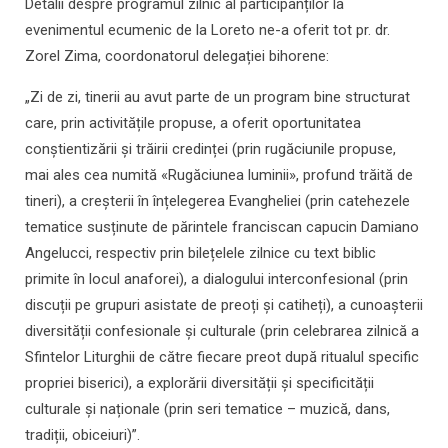
Detalii despre programul zilnic al participanților la
evenimentul ecumenic de la Loreto ne-a oferit tot pr. dr.
Zorel Zima, coordonatorul delegației bihorene:
„Zi de zi, tinerii au avut parte de un program bine structurat
care, prin activitățile propuse, a oferit oportunitatea
conștientizării și trăirii credinței (prin rugăciunile propuse,
mai ales cea numită «Rugăciunea luminii», profund trăită de
tineri), a creșterii în înțelegerea Evangheliei (prin catehezele
tematice susținute de părintele franciscan capucin Damiano
Angelucci, respectiv prin bilețelele zilnice cu text biblic
primite în locul anaforei), a dialogului interconfesional (prin
discuții pe grupuri asistate de preoți și catiheți), a cunoașterii
diversității confesionale și culturale (prin celebrarea zilnică a
Sfintelor Liturghii de către fiecare preot după ritualul specific
propriei biserici), a explorării diversității și specificității
culturale și naționale (prin seri tematice – muzică, dans,
tradiții, obiceiuri)”.