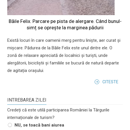
Băile Felix. Parcare pe pista de alergare. Când bunul-
simț se oprește la marginea pădurii
Există locuri în care oamenii merg pentru liniște, aer curat și
mișcare. Pădurea de la Băile Felix este unul dintre ele. O
zonă de relaxare apreciată de localnici și turiști, unde
alergătorii, bicicliștii și familiile se bucură de natură departe
de agitația orașului.
CITESTE
INTREBAREA ZILEI
Credeți că este utilă participarea României la Târgurile
internaționale de turism?
NU, se toacă bani aiurea