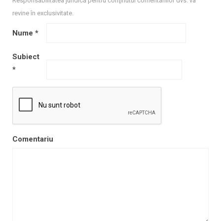
Responsabilitatea juridică pentru conţinutul comentariilor dvs. va
revine în exclusivitate.
Nume
*
Subiect
*
Comentariu