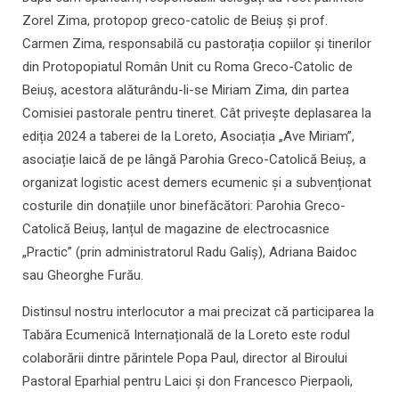
Zorel Zima, protopop greco-catolic de Beiuș și prof.
Carmen Zima, responsabilă cu pastorația copiilor și tinerilor
din Protopopiatul Român Unit cu Roma Greco-Catolic de
Beiuș, acestora alăturându-li-se Miriam Zima, din partea
Comisiei pastorale pentru tineret. Cât privește deplasarea la
ediția 2024 a taberei de la Loreto, Asociația „Ave Miriam”,
asociație laică de pe lângă Parohia Greco-Catolică Beiuș, a
organizat logistic acest demers ecumenic și a subvenționat
costurile din donațiile unor binefăcători: Parohia Greco-
Catolică Beiuș, lanțul de magazine de electrocasnice
„Practic” (prin administratorul Radu Galiș), Adriana Baidoc
sau Gheorghe Furău.
Distinsul nostru interlocutor a mai precizat că participarea la
Tabăra Ecumenică Internațională de la Loreto este rodul
colaborării dintre părintele Popa Paul, director al Biroului
Pastoral Eparhial pentru Laici și don Francesco Pierpaoli,