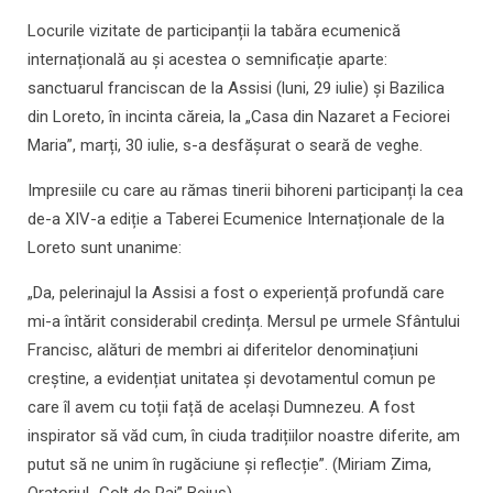
Locurile vizitate de participanții la tabăra ecumenică
internațională au și acestea o semnificație aparte:
sanctuarul franciscan de la Assisi (luni, 29 iulie) și Bazilica
din Loreto, în incinta căreia, la „Casa din Nazaret a Feciorei
Maria”, marți, 30 iulie, s-a desfășurat o seară de veghe.
Impresiile cu care au rămas tinerii bihoreni participanți la cea
de-a XIV-a ediție a Taberei Ecumenice Internaționale de la
Loreto sunt unanime:
„Da, pelerinajul la Assisi a fost o experiență profundă care
mi-a întărit considerabil credința. Mersul pe urmele Sfântului
Francisc, alături de membri ai diferitelor denominațiuni
creștine, a evidențiat unitatea și devotamentul comun pe
care îl avem cu toții față de același Dumnezeu. A fost
inspirator să văd cum, în ciuda tradițiilor noastre diferite, am
putut să ne unim în rugăciune și reflecție”. (Miriam Zima,