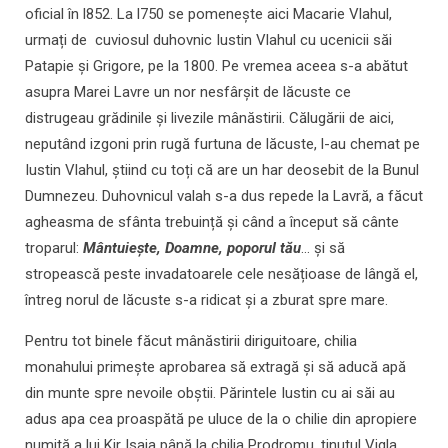
oficial în l852. La l750 se pomenește aici Macarie Vlahul,
urmați de cuviosul duhovnic Iustin Vlahul cu ucenicii săi
Patapie și Grigore, pe la 1800. Pe vremea aceea s-a abătut
asupra Marei Lavre un nor nesfârșit de lăcuste ce
distrugeau grădinile și livezile mânăstirii. Călugării de aici,
neputând izgoni prin rugă furtuna de lăcuste, l-au chemat pe
Iustin Vlahul, știind cu toți că are un har deosebit de la Bunul
Dumnezeu. Duhovnicul valah s-a dus repede la Lavră, a făcut
agheasma de sfânta trebuință și când a început să cânte
troparul:
Mântuiește, Doamne, poporul tău
… și să
stropească peste invadatoarele cele nesățioase de lângă el,
întreg norul de lăcuste s-a ridicat și a zburat spre mare.
Pentru tot binele făcut mânăstirii diriguitoare, chilia
monahului primește aprobarea să extragă și să aducă apă
din munte spre nevoile obștii. Părintele Iustin cu ai săi au
adus apa cea proaspătă pe uluce de la o chilie din apropiere
numită a lui Kir Isaia până la chilia Prodromu, ținutul Vigla