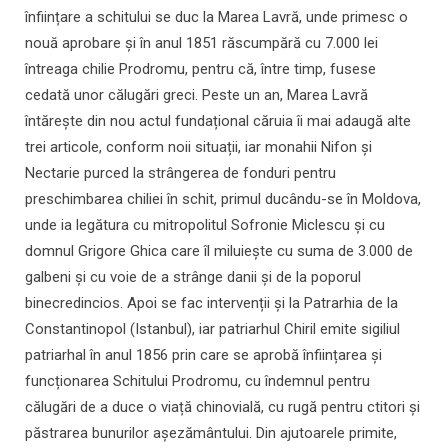
înființare a schitului se duc la Marea Lavră, unde primesc o
nouă aprobare și în anul 1851 răscumpără cu 7.000 lei
întreaga chilie Prodromu, pentru că, între timp, fusese
cedată unor călugări greci. Peste un an, Marea Lavră
întărește din nou actul fundațional căruia îi mai adaugă alte
trei articole, conform noii situații, iar monahii Nifon și
Nectarie purced la strângerea de fonduri pentru
preschimbarea chiliei în schit, primul ducându-se în Moldova,
unde ia legătura cu mitropolitul Sofronie Miclescu și cu
domnul Grigore Ghica care îl miluiește cu suma de 3.000 de
galbeni și cu voie de a strânge danii și de la poporul
binecredincios. Apoi se fac intervenții și la Patrarhia de la
Constantinopol (Istanbul), iar patriarhul Chiril emite sigiliul
patriarhal în anul 1856 prin care se aprobă înființarea și
funcționarea Schitului Prodromu, cu îndemnul pentru
călugări de a duce o viață chinovială, cu rugă pentru ctitori și
păstrarea bunurilor așezământului. Din ajutoarele primite,