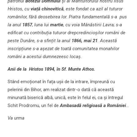
patronul
Botezul Domnului
și al Mântuitorului nostru Iisus
Hristos, cu
viață chinovitică
, este fondat ca azil al tuturor
românilor, fără deosebirea lor. Piatra fundamentală s-a pus
la anul
1857
, luna lui
martie
, cu voia Mânăstirii Lavra; s-a
edificat cu contribuția tuturor drepcredincioșilor români de
peste Dunăre, s-a sfințit la anul
1866, mai 21
. Această
inscripțiune s-a așezat de toată comunitatea monahilor
români a acestui dumnezeesc locaș.
Anii de la Hristos 1894, în Sf. Munte Athos.
Stând emoționat în fața ușii de la intrare, împreună cu
pelerinii din Bihor, am realizat dintr-o dată că această
minunată biserică albă, unică, este în felul ei, ca și întregul
Schit Prodromu, un fel de
Ambasadă religioasă a României
…
Va urma