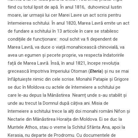
fiind cu totul lipsit de apă. În anul 1816, duhovnicul Iustin
moare, iar urmașii lui cer Marei Lavre un act scris pentru
întemeierea schitului. În anul 1820, Marea Lavră emite un act
de fundare a schitului în 13 articole în care se stabilesc
condițiile de funcționare: noul schit va fi dependent de
Marea Lavră, va duce o viață monahicească chinovială, va
avea un egumen și pecete proprie, va respecta îndatoririle
față de Marea Lavră. Însă, în anul 1821, începe revoluția
grecească împotriva Imperiului Otoman (
Eteria
) și nu se mai
înfăptuiește nimic din cele scrise. Monahii Patapie și Grigore
se duc în Moldova cu actele de întemeiere a schitului pe
care le-au depus la Mânăstirea Neamț unde s-au stabilit și
unde au trecut la Domnul după câțiva ani. Misia de
întemeiere a schitului trece la alți doi monahi români Nifon și
Nectarie din Mânăstirea Horaița din Moldova. Ei se duc la
Muntele Athos, stau o vreme la Schitul Sfânta Ana, apoi la
Kerasia, nu departe de Prodromu. Cu documentele de