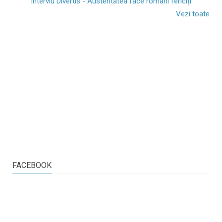
Interviu Divertis - Austeritatea face români fericiți
Vezi toate
FACEBOOK