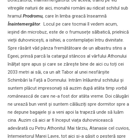
Botezătorul, Înaintemergătorul. De aceea, trăind pe viu
vitregiile naturii de aici, monahii români au ridicat schitul sub
hramul
Prodromu,
care în limba greacă înseamnă
Înaintemergător
. Locul pe care tocmai îl vedem acum,
ieșind din microbuz, este de o frumusețe sălbatică, prielnică
vieții duhovnicești, a isihiei, a contemplației întru divinitate.
Spre răsărit văd pânza fremătătoare de un albastru stins a
Egeei, prinsă parcă la catargul stâncos al vârfului Athonului
înălțat spre apus și care se zărește bine de aici cu toți cei
2033 metri ai săi, ca un alt Tabor al unei nesfârșite
Schimbări la Față a Domnului. Intrăm înlăuntrul schitului și
suntem plăcut impresonați să auzim după atâta timp
vorbă
românească
de care ne-a fost dor atâta vreme. Doi călugări
ne urează bun venit și suntem călăuziți spre dormitor spre a
ne depune bagajele și a veni apoi la trapeză unde să luăm
cina. Auzim că aici ar fi început viața duhovnicească
adevărată cu Petru Athonitul. Mai târziu, Atanasie cel cuvios,
întemeietorul Marei Lavre, tot aici și-a găsit o peșteră spre