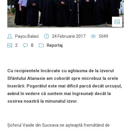
Paşcu Balaci
24 Februarie 2017
5049
2
0
Reportaj
Cu recipientele încărcate cu aghiasma de la izvorul
Sfântului Atanasie am coborât spre microbuz la orele
înserării. Pogorâtul este mai dificil parcă decât urcușul,
având în vedere că suntem mai îngreunați decât la
sosirea noastră la minunatul izvor.
Șoferul Vasile din Suceava ne așteaptă fremătând de