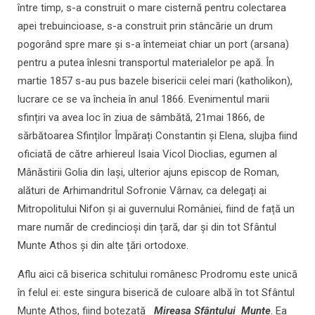
între timp, s-a construit o mare cisternă pentru colectarea
apei trebuincioase, s-a construit prin stâncărie un drum
pogorând spre mare și s-a întemeiat chiar un port (arsana)
pentru a putea înlesni transportul materialelor pe apă. În
martie 1857 s-au pus bazele bisericii celei mari (katholikon),
lucrare ce se va încheia în anul 1866. Evenimentul marii
sfințiri va avea loc în ziua de sâmbătă, 21mai 1866, de
sărbătoarea Sfinților Împărați Constantin și Elena, slujba fiind
oficiată de către arhiereul Isaia Vicol Dioclias, egumen al
Mânăstirii Golia din Iași, ulterior ajuns episcop de Roman,
alături de Arhimandritul Sofronie Vârnav, ca delegați ai
Mitropolitului Nifon și ai guvernului României, fiind de față un
mare număr de credincioși din țară, dar și din tot Sfântul
Munte Athos și din alte țări ortodoxe.
Aflu aici că biserica schitului românesc Prodromu este unică
în felul ei: este singura biserică de culoare albă în tot Sfântul
Munte Athos, fiind botezată
Mireasa Sfântului Munte
. Ea