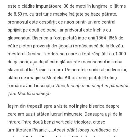
este o clădire impunătoare: 30 de metri în lungime, o lățime
de 8,50 m, cu trei turle masive înălțate pe baze pătrate,
pronaosul este despărțit de naos printr-un arc central
sprijinit pe două coloane, iar pridvorul este închis cu
glasvanduri. Biserica a fost pictată între anii 1864- l866 de
către pictori proveniți din școala românească de la Buzău:
meșterul Dimitrie Teodorescu care a fost răsplătit cu 1.000
de galbeni, așa după cum glăsuiește manuscrisul în limba
slavonă al lui Paisie Lambru. Pe peretele sudic al pridvorului,
alături de imaginea Muntelui Athos, sunt pictați l4 sfinți
români având inscripția:
Acești sfinți s-au sfințit în pământul
Țării Moldoromânești
.
Ieșim din trapeză spre a vizita noi înșine biserica despre
care am auzit atâtea lucruri minunate. Deasupra ușii de la
intrare, între două benzi verticale tricolore, citesc
următoarea Pisanie: „
…Acest sfânt locaș românesc, cu