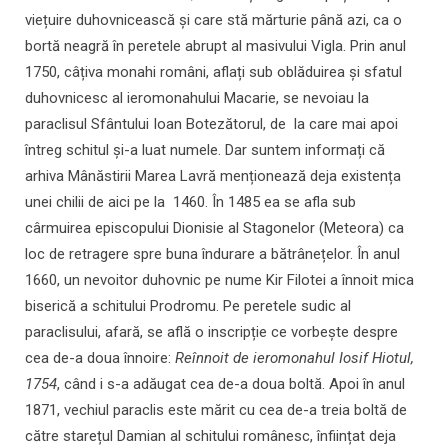
viețuire duhovnicească și care stă mărturie până azi, ca o
bortă neagră în peretele abrupt al masivului Vigla. Prin anul
1750, câțiva monahi români, aflați sub oblăduirea și sfatul
duhovnicesc al ieromonahului Macarie, se nevoiau la
paraclisul Sfântului Ioan Botezătorul, de la care mai apoi
întreg schitul și-a luat numele. Dar suntem informați că
arhiva Mânăstirii Marea Lavră menționează deja existența
unei chilii de aici pe la 1460. În 1485 ea se afla sub
cârmuirea episcopului Dionisie al Stagonelor (Meteora) ca
loc de retragere spre buna îndurare a bătrânețelor. În anul
1660, un nevoitor duhovnic pe nume Kir Filotei a înnoit mica
biserică a schitului Prodromu. Pe peretele sudic al
paraclisului, afară, se află o inscripție ce vorbește despre
cea de-a doua înnoire:
Reînnoit de ieromonahul Iosif Hiotul,
1754
, când i s-a adăugat cea de-a doua boltă. Apoi în anul
1871, vechiul paraclis este mărit cu cea de-a treia boltă de
către starețul Damian al schitului românesc, înființat deja