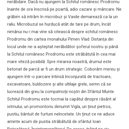
nerăbdare. Dacă nu ajungem la Schitul românesc Prodromu
înainte de ora înscrisă pe poartă, adio cazare și mâncare. Ne
grăbim să intrăm în microbuz și Vasile demarează ca la un
raliu. Microbuzul se hurducă atât de tare pe drum, încât
nimănui nu-i mai vine să citească despre schitul românesc
Prodromu din cartea monahului Pimen Vlad. Distanța din
locul unde ne-a așteptat nerăbdător șoferul nostru și până
la Schitul românesc Prodromu este străbătută în cea mai
mare viteză posibilă. Spre mirarea noastră, drumul este
betonat de parcă ar fi un drum strategic. Coborâm mereu și
ajungem într-o parcare întinsă înconjurată de tractoare,
excavatoare, buldozere și alte ultilaje grele, semn că se
lucrează din greu la compatrioții noștri din Sfântul Munte.
Schitul Prodromu este tocmai la capătul dinspre răsărit al
istmului, un promontoriu denumit Vigla, un ținut pietros,
pustiu, bântuit de furtuni neîncetate. Un ținut ce ne aduce
aminte acum de pustia străbătută de sfântul Ioan