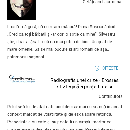
Cetățeanul surmenat
Laudă-mă gură, că eu n-am măsură! Diana Șoșoacă dixit:
„Cred că toți bărbații și-ar dori o soție ca mine”. Silvestru
știe, doar a lăsat-o că nu mai putea de bine. Un gest de
mare omenie. Să se mai bucure și alți români de așa...
patrimoniu național.
CITESTE
Radiografia unei crize - Eroarea
strategică a președintelui
Contributors
Rolul şefului de stat este unul decisiv mai cu seamă în acest
context marcat de volatilitate şi de escaladare retorică.
Preşedintele nu este şi nu poate fi un simplu martor ce
consemnează discuţii ce nu duc nicăieri. Preşedintele nu