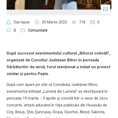
Dan Ispas
30 Martie 2023
718
6
0
Comunitate
După succesul evenimentului cultural „Bihorul colindă”,
organizat de Consiliul Județean Bihor în perioada
Sărbătorilor de iarnă, forul menționat a inițiat un proiect
similar și pentru Paște.
După cum apare pe site-ul Consiliului Județean Bihor,
evenimentul intitulat „Lumină din Lumină” se desfășoară în
perioada 19 martie - 9 aprilie și constă într-o serie de zece
concerte, artiștii aducând în fața publicului din Husasău de
Criș, Beiuș, Ștei, Șuncuiuș, Roșia, Oșorhei, Aleșd, Salonta,