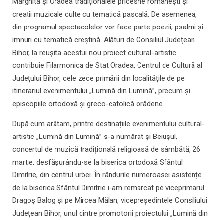
Marghita și Oradea tradiționalele pricesne românești și
creații muzicale culte cu tematică pascală. De asemenea,
din programul spectacolelor vor face parte poezii, psalmi și
imnuri cu tematică creștină. Alături de Consiliul Județean
Bihor, la reușita acestui nou proiect cultural-artistic
contribuie Filarmonica de Stat Oradea, Centrul de Cultură al
Județului Bihor, cele zece primării din localitățile de pe
itinerariul evenimentului „Lumină din Lumină”, precum și
episcopiile ortodoxă și greco-catolică orădene.
După cum arătam, printre destinațiile evenimentului cultural-
artistic „Lumină din Lumină” s-a numărat și Beiușul,
concertul de muzică tradițională religioasă de sâmbătă, 26
martie, desfășurându-se la biserica ortodoxă Sfântul
Dimitrie, din centrul urbei. În rândurile numeroasei asistențe
de la biserica Sfântul Dimitrie i-am remarcat pe viceprimarul
Dragoș Balog și pe Mircea Mălan, vicepreședintele Consiliului
Județean Bihor, unul dintre promotorii proiectului „Lumină din