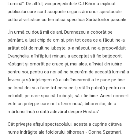
Lumină”. De altfel, vicepreședintele CJ Bihor a explicat
publicului care sunt scopurile organizării unor spectacole
cultural-artistice cu tematică specifică Sărbătorilor pascale:
„În urmă cu două mii de ani, Dumnezeu a coborât pe
pământ, a luat chip de om și, prin tot ceea ce a făcut, ne-a
arătat cât de mult ne iubește: s-a născut, ne-a propovăduit
Evanghelia, a înfăptuit minuni, a acceptat să fie batjocorit,
răstignit și omorât pe cruce și, mai ales, a înviat din iubire
pentru noi, pentru ca noi să ne bucurăm de această lumină a
Învierii și să înțelegem că a iubi înseamnă a te pune pe tine
pe locul doi și a face tot ceea ce-ți stă în putință pentru ca
celuilalt, pe care spui că-l iubești, să-i fie bine. Acest concert
este un prilej pe care ni-l oferim nouă, bihorenilor, de a
mărturisi încă o dată adevărul despre Hristos”.
Cât privește afișul spectacolului, acesta a cuprins câteva
nume îndrăgite ale folclorului bihorean - Corina Szatmari,