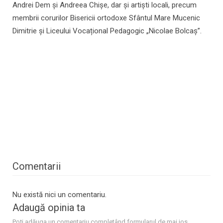
Andrei Dem și Andreea Chișe, dar și artiști locali, precum
membrii corurilor Bisericii ortodoxe Sfântul Mare Mucenic
Dimitrie și Liceului Vocațional Pedagogic „Nicolae Bolcaș”.
Comentarii
Nu există nici un comentariu.
Adaugă opinia ta
Poţi adăuga un comentariu completând formularul de mai jos.